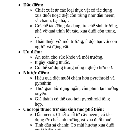
Đặc điểm:
Chiết xuất từ các loại thực vật có tác dụng
xua đuổi hoặc diệt côn trùng như dầu neem,
sả chanh, bạc hà,…
Cơ chế tác động đa dạng: ức chế sinh trưởng,
phá vỡ quá trình lột xác, xua đuổi côn trùng,
…
Thân thiện với môi trường, ít độc hại với con
người và động vật.
Ưu điểm:
An toàn cho sức khỏe và môi trường.
Ít gây kháng thuốc.
Có thể sử dụng trong nông nghiệp hữu cơ.
Nhược điểm:
Hiệu quả diệt muỗi chậm hơn pyrethroid và
pyrethrin.
Thời gian tác dụng ngắn, cần phun lại thường
xuyên.
Giá thành có thể cao hơn pyrethroid tổng
hợp.
Các loại thuốc trừ sâu sinh học phổ biến:
Dầu neem: Chiết xuất từ cây neem, có tác
dụng ức chế sinh trưởng và xua đuổi muỗi.
Tinh dầu sả chanh: Có mùi hương xua đuổi