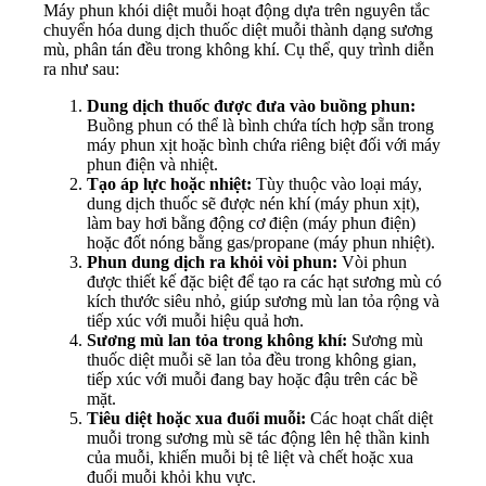
Máy phun khói diệt muỗi hoạt động dựa trên nguyên tắc
chuyển hóa dung dịch thuốc diệt muỗi thành dạng sương
mù, phân tán đều trong không khí. Cụ thể, quy trình diễn
ra như sau:
Dung dịch thuốc được đưa vào buồng phun:
Buồng phun có thể là bình chứa tích hợp sẵn trong
máy phun xịt hoặc bình chứa riêng biệt đối với máy
phun điện và nhiệt.
Tạo áp lực hoặc nhiệt:
Tùy thuộc vào loại máy,
dung dịch thuốc sẽ được nén khí (máy phun xịt),
làm bay hơi bằng động cơ điện (máy phun điện)
hoặc đốt nóng bằng gas/propane (máy phun nhiệt).
Phun dung dịch ra khỏi vòi phun:
Vòi phun
được thiết kế đặc biệt để tạo ra các hạt sương mù có
kích thước siêu nhỏ, giúp sương mù lan tỏa rộng và
tiếp xúc với muỗi hiệu quả hơn.
Sương mù lan tỏa trong không khí:
Sương mù
thuốc diệt muỗi sẽ lan tỏa đều trong không gian,
tiếp xúc với muỗi đang bay hoặc đậu trên các bề
mặt.
Tiêu diệt hoặc xua đuổi muỗi:
Các hoạt chất diệt
muỗi trong sương mù sẽ tác động lên hệ thần kinh
của muỗi, khiến muỗi bị tê liệt và chết hoặc xua
đuổi muỗi khỏi khu vực.