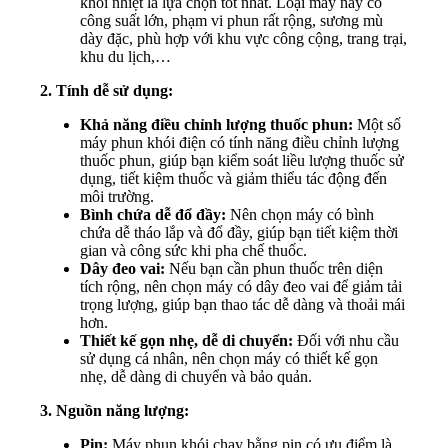
khói nhiệt là lựa chọn tốt nhất. Loại máy này có
công suất lớn, phạm vi phun rất rộng, sương mù
dày đặc, phù hợp với khu vực công cộng, trang trại,
khu du lịch,…
2. Tính dễ sử dụng:
Khả năng điều chỉnh lượng thuốc phun:
Một số
máy phun khói điện có tính năng điều chỉnh lượng
thuốc phun, giúp bạn kiểm soát liều lượng thuốc sử
dụng, tiết kiệm thuốc và giảm thiểu tác động đến
môi trường.
Bình chứa dễ đổ đầy:
Nên chọn máy có bình
chứa dễ tháo lắp và đổ đầy, giúp bạn tiết kiệm thời
gian và công sức khi pha chế thuốc.
Dây đeo vai:
Nếu bạn cần phun thuốc trên diện
tích rộng, nên chọn máy có dây đeo vai để giảm tải
trọng lượng, giúp bạn thao tác dễ dàng và thoải mái
hơn.
Thiết kế gọn nhẹ, dễ di chuyển:
Đối với nhu cầu
sử dụng cá nhân, nên chọn máy có thiết kế gọn
nhẹ, dễ dàng di chuyển và bảo quản.
3. Nguồn năng lượng:
Pin:
Máy phun khói chạy bằng pin có ưu điểm là