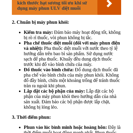
kích thước hạt sương tối ưu khi sử
dụng máy phun ULV diệt muỗi
2. Chuẩn bị máy phun khói:
Kiểm tra máy:
Đảm bảo máy hoạt động tốt, không
bị rò rỉ thuốc, vòi phun không bị tắc.
Pha chế thuốc diệt muỗi (đối với máy phun điện
và nhiệt):
Pha thuốc diệt muỗi với nước theo tỷ lệ
hướng dẫn trên bao bì sản phẩm. Sử dụng nước
sạch để pha thuốc. Khuấy đều dung dịch thuốc
trước khi đổ vào bình chứa của máy.
Đổ thuốc vào bình chứa:
Đổ dung dịch thuốc đã
pha chế vào bình chứa của máy phun khói. Không
đổ đầy bình, chừa một khoảng trống để tránh thuốc
tràn ra ngoài khi phun.
Lắp đặt các bộ phận của máy:
Lắp đặt các bộ
phận của máy phun khói theo hướng dẫn của nhà
sản xuất. Đảm bảo các bộ phận được lắp chặt,
không bị lỏng lẻo.
3. Thời điểm phun:
Phun vào lúc bình minh hoặc hoàng hôn:
Đây là
thời điểm muỗi hoạt động mạnh nhất. Phun thuốc