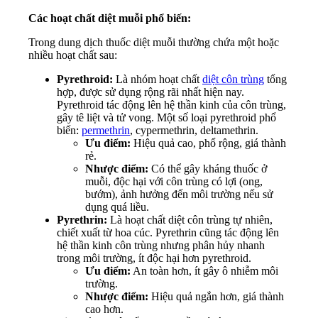
Các hoạt chất diệt muỗi phổ biến:
Trong dung dịch thuốc diệt muỗi thường chứa một hoặc
nhiều hoạt chất sau:
Pyrethroid:
Là nhóm hoạt chất
diệt côn trùng
tổng
hợp, được sử dụng rộng rãi nhất hiện nay.
Pyrethroid tác động lên hệ thần kinh của côn trùng,
gây tê liệt và tử vong. Một số loại pyrethroid phổ
biến:
permethrin
, cypermethrin, deltamethrin.
Ưu điểm:
Hiệu quả cao, phổ rộng, giá thành
rẻ.
Nhược điểm:
Có thể gây kháng thuốc ở
muỗi, độc hại với côn trùng có lợi (ong,
bướm), ảnh hưởng đến môi trường nếu sử
dụng quá liều.
Pyrethrin:
Là hoạt chất diệt côn trùng tự nhiên,
chiết xuất từ hoa cúc. Pyrethrin cũng tác động lên
hệ thần kinh côn trùng nhưng phân hủy nhanh
trong môi trường, ít độc hại hơn pyrethroid.
Ưu điểm:
An toàn hơn, ít gây ô nhiễm môi
trường.
Nhược điểm:
Hiệu quả ngắn hơn, giá thành
cao hơn.