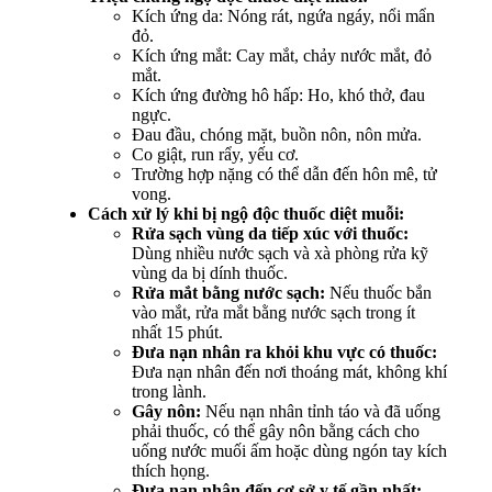
Kích ứng da: Nóng rát, ngứa ngáy, nổi mẩn
đỏ.
Kích ứng mắt: Cay mắt, chảy nước mắt, đỏ
mắt.
Kích ứng đường hô hấp: Ho, khó thở, đau
ngực.
Đau đầu, chóng mặt, buồn nôn, nôn mửa.
Co giật, run rẩy, yếu cơ.
Trường hợp nặng có thể dẫn đến hôn mê, tử
vong.
Cách xử lý khi bị ngộ độc thuốc diệt muỗi:
Rửa sạch vùng da tiếp xúc với thuốc:
Dùng nhiều nước sạch và xà phòng rửa kỹ
vùng da bị dính thuốc.
Rửa mắt bằng nước sạch:
Nếu thuốc bắn
vào mắt, rửa mắt bằng nước sạch trong ít
nhất 15 phút.
Đưa nạn nhân ra khỏi khu vực có thuốc:
Đưa nạn nhân đến nơi thoáng mát, không khí
trong lành.
Gây nôn:
Nếu nạn nhân tỉnh táo và đã uống
phải thuốc, có thể gây nôn bằng cách cho
uống nước muối ấm hoặc dùng ngón tay kích
thích họng.
Đưa nạn nhân đến cơ sở y tế gần nhất: