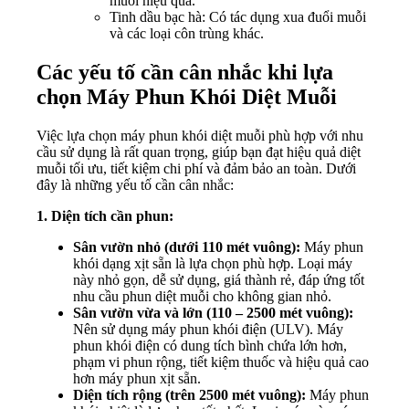
muỗi hiệu quả.
Tinh dầu bạc hà: Có tác dụng xua đuổi muỗi
và các loại côn trùng khác.
Các yếu tố cần cân nhắc khi lựa
chọn Máy Phun Khói Diệt Muỗi
Việc lựa chọn máy phun khói diệt muỗi phù hợp với nhu
cầu sử dụng là rất quan trọng, giúp bạn đạt hiệu quả diệt
muỗi tối ưu, tiết kiệm chi phí và đảm bảo an toàn. Dưới
đây là những yếu tố cần cân nhắc:
1. Diện tích cần phun:
Sân vườn nhỏ (dưới 110 mét vuông):
Máy phun
khói dạng xịt sẵn là lựa chọn phù hợp. Loại máy
này nhỏ gọn, dễ sử dụng, giá thành rẻ, đáp ứng tốt
nhu cầu phun diệt muỗi cho không gian nhỏ.
Sân vườn vừa và lớn (110 – 2500 mét vuông):
Nên sử dụng máy phun khói điện (ULV). Máy
phun khói điện có dung tích bình chứa lớn hơn,
phạm vi phun rộng, tiết kiệm thuốc và hiệu quả cao
hơn máy phun xịt sẵn.
Diện tích rộng (trên 2500 mét vuông):
Máy phun