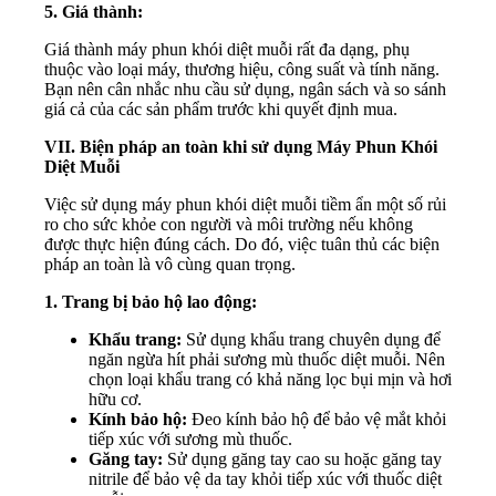
5. Giá thành:
Giá thành máy phun khói diệt muỗi rất đa dạng, phụ
thuộc vào loại máy, thương hiệu, công suất và tính năng.
Bạn nên cân nhắc nhu cầu sử dụng, ngân sách và so sánh
giá cả của các sản phẩm trước khi quyết định mua.
VII. Biện pháp an toàn khi sử dụng Máy Phun Khói
Diệt Muỗi
Việc sử dụng máy phun khói diệt muỗi tiềm ẩn một số rủi
ro cho sức khỏe con người và môi trường nếu không
được thực hiện đúng cách. Do đó, việc tuân thủ các biện
pháp an toàn là vô cùng quan trọng.
1. Trang bị bảo hộ lao động:
Khẩu trang:
Sử dụng khẩu trang chuyên dụng để
ngăn ngừa hít phải sương mù thuốc diệt muỗi. Nên
chọn loại khẩu trang có khả năng lọc bụi mịn và hơi
hữu cơ.
Kính bảo hộ:
Đeo kính bảo hộ để bảo vệ mắt khỏi
tiếp xúc với sương mù thuốc.
Găng tay:
Sử dụng găng tay cao su hoặc găng tay
nitrile để bảo vệ da tay khỏi tiếp xúc với thuốc diệt