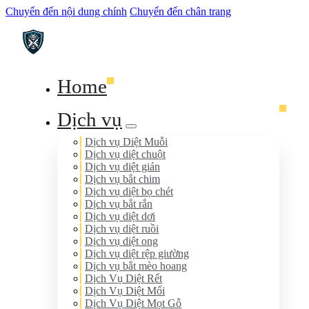
Chuyển đến nội dung chính
Chuyển đến chân trang
Home
Dịch vụ
Dịch vụ Diệt Muỗi
Dịch vụ diệt chuột
Dịch vụ diệt gián
Dịch vụ bắt chim
Dịch vụ diệt bọ chét
Dịch vụ bắt rắn
Dịch vụ diệt dơi
Dịch vụ diệt ruồi
Dịch vụ diệt ong
Dịch vụ diệt rệp giường
Dịch vụ bắt mèo hoang
Dịch Vụ Diệt Rết
Dịch Vụ Diệt Mối
Dịch Vụ Diệt Mọt Gỗ