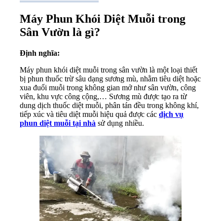
Máy Phun Khói Diệt Muỗi trong
Sân Vườn là gì?
Định nghĩa:
Máy phun khói diệt muỗi trong sân vườn là một loại thiết
bị phun thuốc trừ sâu dạng sương mù, nhằm tiêu diệt hoặc
xua đuổi muỗi trong không gian mở như sân vườn, công
viên, khu vực công cộng,… Sương mù được tạo ra từ
dung dịch thuốc diệt muỗi, phân tán đều trong không khí,
tiếp xúc và tiêu diệt muỗi hiệu quả được các
dịch vụ
phun diệt muỗi tại nhà
sử dụng nhiều.