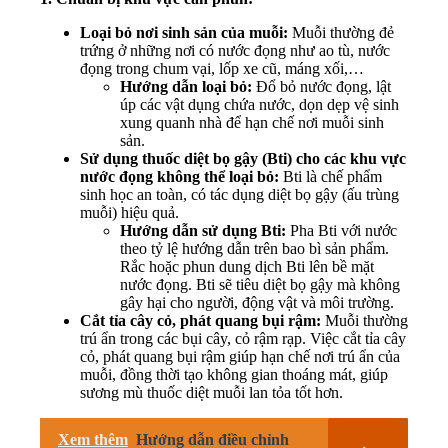
Loại bỏ nơi sinh sản của muỗi:
Muỗi thường đẻ
trứng ở những nơi có nước đọng như ao tù, nước
đọng trong chum vại, lốp xe cũ, máng xối,…
Hướng dẫn loại bỏ:
Đổ bỏ nước đọng, lật
úp các vật dụng chứa nước, dọn dẹp vệ sinh
xung quanh nhà để hạn chế nơi muỗi sinh
sản.
Sử dụng thuốc diệt bọ gậy (Bti) cho các khu vực
nước đọng không thể loại bỏ:
Bti là chế phẩm
sinh học an toàn, có tác dụng diệt bọ gậy (ấu trùng
muỗi) hiệu quả.
Hướng dẫn sử dụng Bti:
Pha Bti với nước
theo tỷ lệ hướng dẫn trên bao bì sản phẩm.
Rắc hoặc phun dung dịch Bti lên bề mặt
nước đọng. Bti sẽ tiêu diệt bọ gậy mà không
gây hại cho người, động vật và môi trường.
Cắt tỉa cây cỏ, phát quang bụi rậm:
Muỗi thường
trú ẩn trong các bụi cây, cỏ rậm rạp. Việc cắt tỉa cây
cỏ, phát quang bụi rậm giúp hạn chế nơi trú ẩn của
muỗi, đồng thời tạo không gian thoáng mát, giúp
sương mù thuốc diệt muỗi lan tỏa tốt hơn.
Xem thêm
Hướng dẫn điều chỉnh