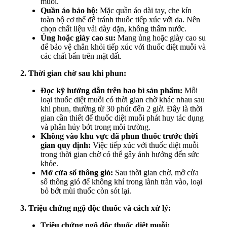
muỗi.
Quần áo bảo hộ:
Mặc quần áo dài tay, che kín
toàn bộ cơ thể để tránh thuốc tiếp xúc với da. Nên
chọn chất liệu vải dày dặn, không thấm nước.
Ủng hoặc giày cao su:
Mang ủng hoặc giày cao su
để bảo vệ chân khỏi tiếp xúc với thuốc diệt muỗi và
các chất bẩn trên mặt đất.
2. Thời gian chờ sau khi phun:
Đọc kỹ hướng dẫn trên bao bì sản phẩm:
Mỗi
loại thuốc diệt muỗi có thời gian chờ khác nhau sau
khi phun, thường từ 30 phút đến 2 giờ. Đây là thời
gian cần thiết để thuốc diệt muỗi phát huy tác dụng
và phân hủy bớt trong môi trường.
Không vào khu vực đã phun thuốc trước thời
gian quy định:
Việc tiếp xúc với thuốc diệt muỗi
trong thời gian chờ có thể gây ảnh hưởng đến sức
khỏe.
Mở cửa sổ thông gió:
Sau thời gian chờ, mở cửa
sổ thông gió để không khí trong lành tràn vào, loại
bỏ bớt mùi thuốc còn sót lại.
3. Triệu chứng ngộ độc thuốc và cách xử lý:
Triệu chứng ngộ độc thuốc diệt muỗi: