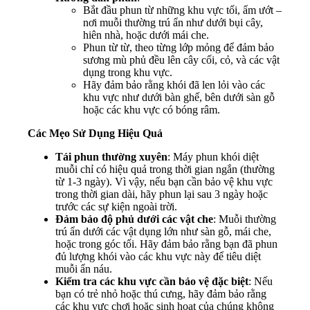
Bắt đầu phun từ những khu vực tối, ẩm ướt –
nơi muỗi thường trú ẩn như dưới bụi cây,
hiên nhà, hoặc dưới mái che.
Phun từ từ, theo từng lớp mỏng để đảm bảo
sương mù phủ đều lên cây cối, cỏ, và các vật
dụng trong khu vực.
Hãy đảm bảo rằng khói đã len lỏi vào các
khu vực như dưới bàn ghế, bên dưới sàn gỗ
hoặc các khu vực có bóng râm.
Các Mẹo Sử Dụng Hiệu Quả
Tái phun thường xuyên
: Máy phun khói diệt
muỗi chỉ có hiệu quả trong thời gian ngắn (thường
từ 1-3 ngày). Vì vậy, nếu bạn cần bảo vệ khu vực
trong thời gian dài, hãy phun lại sau 3 ngày hoặc
trước các sự kiện ngoài trời.
Đảm bảo độ phủ dưới các vật che
: Muỗi thường
trú ẩn dưới các vật dụng lớn như sàn gỗ, mái che,
hoặc trong góc tối. Hãy đảm bảo rằng bạn đã phun
đủ lượng khói vào các khu vực này để tiêu diệt
muỗi ẩn náu.
Kiểm tra các khu vực cần bảo vệ đặc biệt
: Nếu
bạn có trẻ nhỏ hoặc thú cưng, hãy đảm bảo rằng
các khu vực chơi hoặc sinh hoạt của chúng không