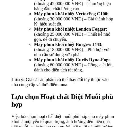
(khoảng 45.000.000 VNĐ) – Thương hiệu
hàng đầu, chất lượng cao.
Máy phun khói nhiệt VectorFog C100:
(khoảng 30.000.000 VNĐ) – Giá thành hợp
lý, hiệu suất tốt.
Máy phun khói nhiệt London Fogger:
(khoảng 25.000.000 VNĐ) – Thiết kế nhỏ
gọn, dễ di chuyển.
Máy phun khói nhiệt Burgess 1443:
(khoảng 18.000.000 VNĐ) – Phù hợp với
nhu cầu sử dụng vừa phải.
Máy phun khói nhiệt Curtis Dyna-Fog:
(khoảng 60.000.000 VNĐ) – Công suất lớn,
dành cho diện tích rất rộng.
Lưu ý:
Giá cả sản phẩm có thể thay đổi tùy thuộc vào
nhà cung cấp và thời điểm mua.
Lựa chọn Hoạt chất Diệt Muỗi phù
hợp
Việc lựa chọn hoạt chất diệt muỗi phù hợp cho máy phun
khói là một yếu tố quan trọng, ảnh hưởng đến hiệu quả
diệt muỗi, an toàn cho con người, vật nuôi và môi trường.