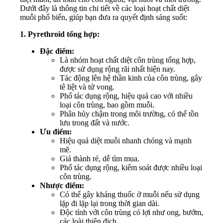
Dưới đây là thông tin chi tiết về các loại hoạt chất diệt
muỗi phổ biến, giúp bạn đưa ra quyết định sáng suốt:
1. Pyrethroid tổng hợp:
Đặc điểm:
Là nhóm hoạt chất diệt côn trùng tổng hợp,
được sử dụng rộng rãi nhất hiện nay.
Tác động lên hệ thần kinh của côn trùng, gây
tê liệt và tử vong.
Phổ tác dụng rộng, hiệu quả cao với nhiều
loại côn trùng, bao gồm muỗi.
Phân hủy chậm trong môi trường, có thể tồn
lưu trong đất và nước.
Ưu điểm:
Hiệu quả diệt muỗi nhanh chóng và mạnh
mẽ.
Giá thành rẻ, dễ tìm mua.
Phổ tác dụng rộng, kiểm soát được nhiều loại
côn trùng.
Nhược điểm:
Có thể gây kháng thuốc ở muỗi nếu sử dụng
lặp đi lặp lại trong thời gian dài.
Độc tính với côn trùng có lợi như ong, bướm,
các loài thiên địch.