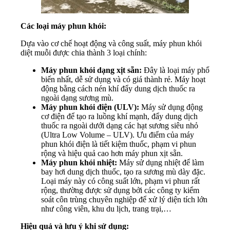
Các loại máy phun khói:
Dựa vào cơ chế hoạt động và công suất, máy phun khói
diệt muỗi được chia thành 3 loại chính:
Máy phun khói dạng xịt sẵn:
Đây là loại máy phổ
biến nhất, dễ sử dụng và có giá thành rẻ. Máy hoạt
động bằng cách nén khí đẩy dung dịch thuốc ra
ngoài dạng sương mù.
Máy phun khói điện (ULV):
Máy sử dụng động
cơ điện để tạo ra luồng khí mạnh, đẩy dung dịch
thuốc ra ngoài dưới dạng các hạt sương siêu nhỏ
(Ultra Low Volume – ULV). Ưu điểm của máy
phun khói điện là tiết kiệm thuốc, phạm vi phun
rộng và hiệu quả cao hơn máy phun xịt sẵn.
Máy phun khói nhiệt:
Máy sử dụng nhiệt để làm
bay hơi dung dịch thuốc, tạo ra sương mù dày đặc.
Loại máy này có công suất lớn, phạm vi phun rất
rộng, thường được sử dụng bởi các công ty kiểm
soát côn trùng chuyên nghiệp để xử lý diện tích lớn
như công viên, khu du lịch, trang trại,…
Hiệu quả và lưu ý khi sử dụng: