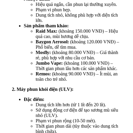
Hiệu quả ngắn, cần phun lại thường xuyên.
Phạm vi phun hẹp.
Dung tích nhỏ, không phù hợp với diện tích
lớn.
Sản phẩm tham khảo:
Raid Max:
(khoảng 150.000 VNĐ) – Hiệu
quả cao, mùi hương dễ chịu.
Baygon Aerosol:
(khoảng 120.000 VNĐ) –
Phổ biến, dễ tìm mua.
Mosfly:
(khoảng 80.000 VNĐ) – Giá thành
rẻ, phù hợp với nhu cầu cơ bản.
Jumbo Vape:
(khoảng 100.000 VNĐ) –
Thời gian phun lâu hơn các sản phẩm khác.
Remos:
(khoảng 90.000 VNĐ) – Ít mùi, an
toàn cho trẻ nhỏ.
2. Máy phun khói điện (ULV):
Đặc điểm:
Dung tích lớn hơn (từ 1 lít đến 20 lít).
Sử dụng động cơ điện để tạo sương mù siêu
nhỏ (ULV).
Phạm vi phun rộng (10-50 mét).
Thời gian phun dài (tùy thuộc vào dung tích
bình chứa).