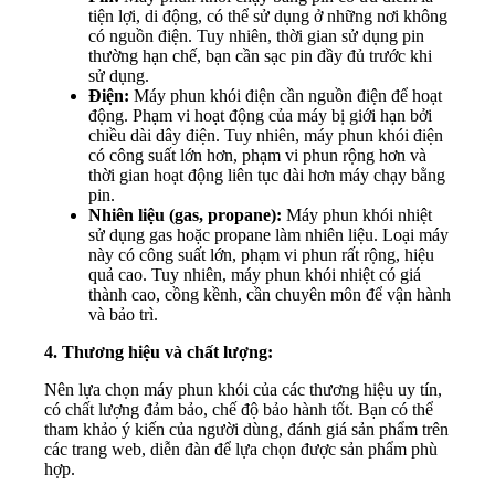
tiện lợi, di động, có thể sử dụng ở những nơi không
có nguồn điện. Tuy nhiên, thời gian sử dụng pin
thường hạn chế, bạn cần sạc pin đầy đủ trước khi
sử dụng.
Điện:
Máy phun khói điện cần nguồn điện để hoạt
động. Phạm vi hoạt động của máy bị giới hạn bởi
chiều dài dây điện. Tuy nhiên, máy phun khói điện
có công suất lớn hơn, phạm vi phun rộng hơn và
thời gian hoạt động liên tục dài hơn máy chạy bằng
pin.
Nhiên liệu (gas, propane):
Máy phun khói nhiệt
sử dụng gas hoặc propane làm nhiên liệu. Loại máy
này có công suất lớn, phạm vi phun rất rộng, hiệu
quả cao. Tuy nhiên, máy phun khói nhiệt có giá
thành cao, cồng kềnh, cần chuyên môn để vận hành
và bảo trì.
4. Thương hiệu và chất lượng:
Nên lựa chọn máy phun khói của các thương hiệu uy tín,
có chất lượng đảm bảo, chế độ bảo hành tốt. Bạn có thể
tham khảo ý kiến của người dùng, đánh giá sản phẩm trên
các trang web, diễn đàn để lựa chọn được sản phẩm phù
hợp.