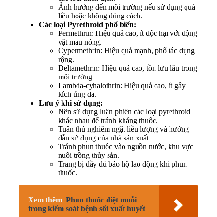
Ảnh hưởng đến môi trường nếu sử dụng quá
liều hoặc không đúng cách.
Các loại Pyrethroid phổ biến:
Permethrin: Hiệu quả cao, ít độc hại với động
vật máu nóng.
Cypermethrin: Hiệu quả mạnh, phổ tác dụng
rộng.
Deltamethrin: Hiệu quả cao, tồn lưu lâu trong
môi trường.
Lambda-cyhalothrin: Hiệu quả cao, ít gây
kích ứng da.
Lưu ý khi sử dụng:
Nên sử dụng luân phiên các loại pyrethroid
khác nhau để tránh kháng thuốc.
Tuân thủ nghiêm ngặt liều lượng và hướng
dẫn sử dụng của nhà sản xuất.
Tránh phun thuốc vào nguồn nước, khu vực
nuôi trồng thủy sản.
Trang bị đầy đủ bảo hộ lao động khi phun
thuốc.
Xem thêm
Phun thuốc diệt muỗi
trong kiểm soát bệnh sốt xuất huyết