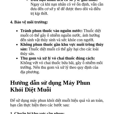
Ngay cả khi nạn nhân có vẻ ổn định, vẫn cần
đưa đến cơ sở y tế để được theo dõi và điều
trị kịp thời.
4. Bảo vệ môi trường:
Tránh phun thuốc vào nguồn nước:
Thuốc diệt
muỗi có thể gây ô nhiễm nguồn nước, ảnh hưởng
đến sinh vật thủy sinh và sức khỏe con người.
Không phun thuốc gần khu vực nuôi trồng thủy
sản:
Thuốc diệt muỗi có thể gây hại cho các loài
thủy sản.
Thu gom và xử lý vỏ chai thuốc đúng cách:
Không vứt vỏ chai thuốc bừa bãi, gây ô nhiễm môi
trường. Nên thu gom và xử lý theo quy định của
địa phương.
Hướng dẫn sử dụng Máy Phun
Khói Diệt Muỗi
Để sử dụng máy phun khói diệt muỗi hiệu quả và an toàn,
bạn cần thực hiện theo các bước sau:
1. Chuẩn bị khu vực cần phun: