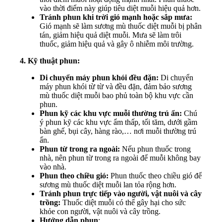
vào thời điểm này giúp tiêu diệt muỗi hiệu quả hơn.
Tránh phun khi trời gió mạnh hoặc sắp mưa:
Gió mạnh sẽ làm sương mù thuốc diệt muỗi bị phân
tán, giảm hiệu quả diệt muỗi. Mưa sẽ làm trôi
thuốc, giảm hiệu quả và gây ô nhiễm môi trường.
4. Kỹ thuật phun:
Di chuyển máy phun khói đều đặn:
Di chuyển
máy phun khói từ từ và đều đặn, đảm bảo sương
mù thuốc diệt muỗi bao phủ toàn bộ khu vực cần
phun.
Phun kỹ các khu vực muỗi thường trú ẩn:
Chú
ý phun kỹ các khu vực ẩm thấp, tối tăm, dưới gầm
bàn ghế, bụi cây, hàng rào,… nơi muỗi thường trú
ẩn.
Phun từ trong ra ngoài:
Nếu phun thuốc trong
nhà, nên phun từ trong ra ngoài để muỗi không bay
vào nhà.
Phun theo chiều gió:
Phun thuốc theo chiều gió để
sương mù thuốc diệt muỗi lan tỏa rộng hơn.
Tránh phun trực tiếp vào người, vật nuôi và cây
trồng:
Thuốc diệt muỗi có thể gây hại cho sức
khỏe con người, vật nuôi và cây trồng.
Hướng dẫn phun
: