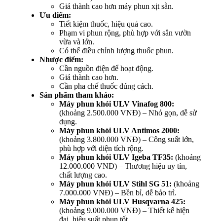
Giá thành cao hơn máy phun xịt sẵn.
Ưu điểm:
Tiết kiệm thuốc, hiệu quả cao.
Phạm vi phun rộng, phù hợp với sân vườn
vừa và lớn.
Có thể điều chỉnh lượng thuốc phun.
Nhược điểm:
Cần nguồn điện để hoạt động.
Giá thành cao hơn.
Cần pha chế thuốc đúng cách.
Sản phẩm tham khảo:
Máy phun khói ULV Vinafog 800:
(khoảng 2.500.000 VNĐ) – Nhỏ gọn, dễ sử
dụng.
Máy phun khói ULV Antimos 2000:
(khoảng 3.800.000 VNĐ) – Công suất lớn,
phù hợp với diện tích rộng.
Máy phun khói ULV Igeba TF35:
(khoảng
12.000.000 VNĐ) – Thương hiệu uy tín,
chất lượng cao.
Máy phun khói ULV Stihl SG 51:
(khoảng
7.000.000 VNĐ) – Bền bỉ, dễ bảo trì.
Máy phun khói ULV Husqvarna 425:
(khoảng 9.000.000 VNĐ) – Thiết kế hiện
đại, hiệu suất phun tốt.