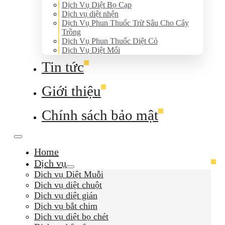
Dịch Vụ Diệt Bọ Cạp
Dịch vụ diệt nhện
Dịch Vụ Phun Thuốc Trừ Sâu Cho Cây
Trồng
Dịch Vụ Phun Thuốc Diệt Cỏ
Dịch Vụ Diệt Mối
Tin tức
Giới thiệu
Chính sách bảo mật
Home
Dịch vụ
Dịch vụ Diệt Muỗi
Dịch vụ diệt chuột
Dịch vụ diệt gián
Dịch vụ bắt chim
Dịch vụ diệt bọ chét