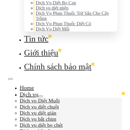
Dịch Vụ Diệt Bọ Cạp
Dịch vụ diệt nhện
Dịch Vụ Phun Thuốc Trừ Sâu Cho Cây
Trồng
Dịch Vụ Phun Thuốc Diệt Cỏ
Dịch Vụ Diệt Mối
Tin tức
Giới thiệu
Chính sách bảo mật
Home
Dịch vụ
Dịch vụ Diệt Muỗi
Dịch vụ diệt chuột
Dịch vụ diệt gián
Dịch vụ bắt chim
Dịch vụ diệt bọ chét