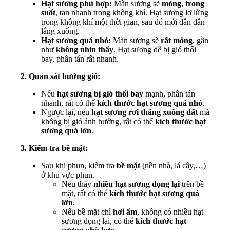
Hạt sương phù hợp:
Màn sương sẽ
mỏng, trong
suốt
, tan nhanh trong không khí. Hạt sương lơ lửng
trong không khí một thời gian, sau đó mới dần dần
lắng xuống.
Hạt sương quá nhỏ:
Màn sương sẽ
rất mỏng
, gần
như
không nhìn thấy
. Hạt sương dễ bị gió thổi
bay, phân tán rất nhanh.
2. Quan sát hướng gió:
Nếu
hạt sương bị gió thổi bay
mạnh, phân tán
nhanh, rất có thể
kích thước hạt sương quá nhỏ
.
Ngược lại, nếu
hạt sương rơi thẳng xuống đất
mà
không bị gió ảnh hưởng, rất có thể
kích thước hạt
sương quá lớn
.
3. Kiểm tra bề mặt:
Sau khi phun, kiểm tra
bề mặt
(nền nhà, lá cây,…)
ở khu vực phun.
Nếu thấy
nhiều hạt sương đọng lại
trên bề
mặt, rất có thể
kích thước hạt sương quá
lớn
.
Nếu bề mặt chỉ
hơi ẩm
, không có nhiều hạt
sương đọng lại, có thể
kích thước hạt