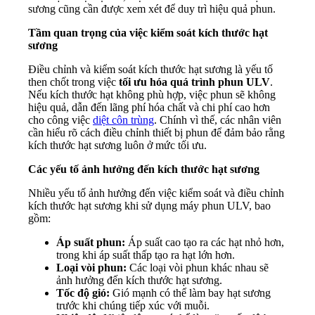
sương cũng cần được xem xét để duy trì hiệu quả phun.
Tầm quan trọng của việc kiểm soát kích thước hạt
sương
Điều chỉnh và kiểm soát kích thước hạt sương là yếu tố
then chốt trong việc
tối ưu hóa quá trình phun ULV
.
Nếu kích thước hạt không phù hợp, việc phun sẽ không
hiệu quả, dẫn đến lãng phí hóa chất và chi phí cao hơn
cho công việc
diệt côn trùng
. Chính vì thế, các nhân viên
cần hiểu rõ cách điều chỉnh thiết bị phun để đảm bảo rằng
kích thước hạt sương luôn ở mức tối ưu.
Các yếu tố ảnh hưởng đến kích thước hạt sương
Nhiều yếu tố ảnh hưởng đến việc kiểm soát và điều chỉnh
kích thước hạt sương khi sử dụng máy phun ULV, bao
gồm:
Áp suất phun:
Áp suất cao tạo ra các hạt nhỏ hơn,
trong khi áp suất thấp tạo ra hạt lớn hơn.
Loại vòi phun:
Các loại vòi phun khác nhau sẽ
ảnh hưởng đến kích thước hạt sương.
Tốc độ gió:
Gió mạnh có thể làm bay hạt sương
trước khi chúng tiếp xúc với muỗi.