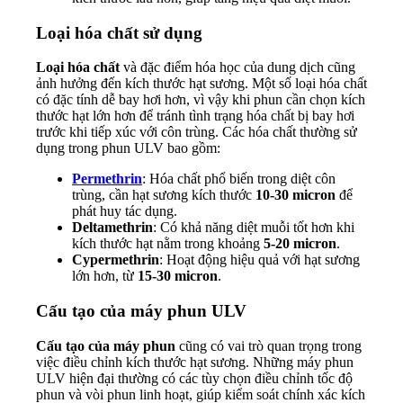
Loại hóa chất sử dụng
Loại hóa chất
và đặc điểm hóa học của dung dịch cũng
ảnh hưởng đến kích thước hạt sương. Một số loại hóa chất
có đặc tính dễ bay hơi hơn, vì vậy khi phun cần chọn kích
thước hạt lớn hơn để tránh tình trạng hóa chất bị bay hơi
trước khi tiếp xúc với côn trùng. Các hóa chất thường sử
dụng trong phun ULV bao gồm:
Permethrin
: Hóa chất phổ biến trong diệt côn
trùng, cần hạt sương kích thước
10-30 micron
để
phát huy tác dụng.
Deltamethrin
: Có khả năng diệt muỗi tốt hơn khi
kích thước hạt nằm trong khoảng
5-20 micron
.
Cypermethrin
: Hoạt động hiệu quả với hạt sương
lớn hơn, từ
15-30 micron
.
Cấu tạo của máy phun ULV
Cấu tạo của máy phun
cũng có vai trò quan trọng trong
việc điều chỉnh kích thước hạt sương. Những máy phun
ULV hiện đại thường có các tùy chọn điều chỉnh tốc độ
phun và vòi phun linh hoạt, giúp kiểm soát chính xác kích