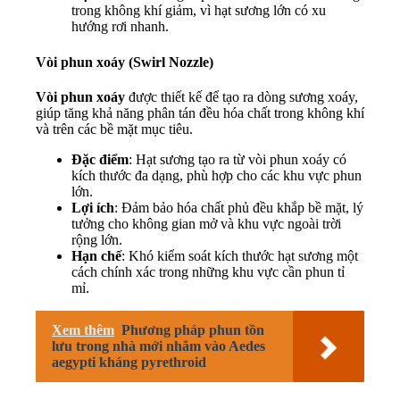
trong không khí giảm, vì hạt sương lớn có xu
hướng rơi nhanh.
Vòi phun xoáy (Swirl Nozzle)
Vòi phun xoáy
được thiết kế để tạo ra dòng sương xoáy,
giúp tăng khả năng phân tán đều hóa chất trong không khí
và trên các bề mặt mục tiêu.
Đặc điểm
: Hạt sương tạo ra từ vòi phun xoáy có
kích thước đa dạng, phù hợp cho các khu vực phun
lớn.
Lợi ích
: Đảm bảo hóa chất phủ đều khắp bề mặt, lý
tưởng cho không gian mở và khu vực ngoài trời
rộng lớn.
Hạn chế
: Khó kiểm soát kích thước hạt sương một
cách chính xác trong những khu vực cần phun tỉ
mỉ.
Xem thêm
Phương pháp phun tồn
lưu trong nhà mới nhắm vào Aedes
aegypti kháng pyrethroid