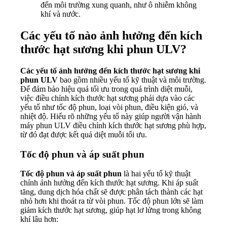
đến môi trường xung quanh, như ô nhiễm không
khí và nước.
Các yếu tố nào ảnh hưởng đến kích
thước hạt sương khi phun ULV?
Các yếu tố ảnh hưởng đến kích thước hạt sương khi
phun ULV
bao gồm nhiều yếu tố kỹ thuật và môi trường.
Để đảm bảo hiệu quả tối ưu trong quá trình diệt muỗi,
việc điều chỉnh kích thước hạt sương phải dựa vào các
yếu tố như tốc độ phun, loại vòi phun, điều kiện gió, và
nhiệt độ. Hiểu rõ những yếu tố này giúp người vận hành
máy phun ULV điều chỉnh kích thước hạt sương phù hợp,
từ đó đạt được kết quả diệt muỗi tối ưu.
Tốc độ phun và áp suất phun
Tốc độ phun và áp suất phun
là hai yếu tố kỹ thuật
chính ảnh hưởng đến kích thước hạt sương. Khi áp suất
tăng, dung dịch hóa chất sẽ được phân tách thành các hạt
nhỏ hơn khi thoát ra từ vòi phun. Tốc độ phun lớn sẽ làm
giảm kích thước hạt sương, giúp hạt lơ lửng trong không
khí lâu hơn: