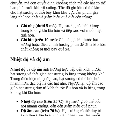
chuyển, mà còn quyết định khoảng cách mà các hạt có thể
bao phủ trước khi rơi xuống. Tốc độ gió lớn có thể làm
cho hạt sương bị thổi bay khỏi khu vực cần phun, gây
lãng phí hóa chất và giảm hiệu quả diệt côn trùng:
Gió nhẹ (dưới 5 m/s)
: Hạt sương có thể lơ lửng
trong không khí lâu hơn và tiếp xúc với muỗi hiệu
quả hơn.
Gió lớn (trên 10 m/s)
: Cần tăng kích thước hạt
sương hoặc điều chỉnh hướng phun để đảm bảo hóa
chất không bị thổi bay quá xa.
Nhiệt độ và độ ẩm
Nhiệt độ
và
độ ẩm
ảnh hưởng trực tiếp đến kích thước
hạt sương và thời gian hạt sương lơ lửng trong không khí.
Trong điều kiện nhiệt độ cao, hạt sương có thể bốc hơi
nhanh hơn, đặc biệt là các hạt nhỏ. Ngược lại, độ ẩm cao
giúp hạt sương duy trì kích thước lâu hơn và lơ lửng trong
không khí lâu hơn:
Nhiệt độ cao (trên 35°C)
: Hạt sương có thể bốc
hơi nhanh chóng, dẫn đến giảm hiệu quả phun.
Độ ẩm cao (trên 70%)
: Hạt sương có thể duy trì
kích thước lâu hơn, giúp tăng hiệu quả diệt muỗi.