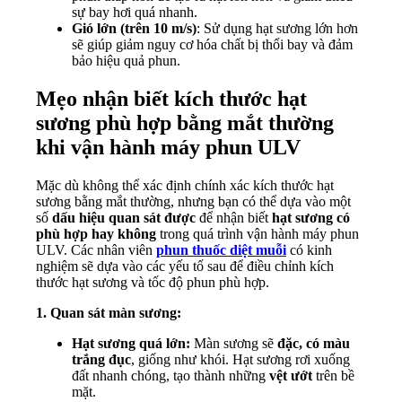
sự bay hơi quá nhanh.
Gió lớn (trên 10 m/s)
: Sử dụng hạt sương lớn hơn
sẽ giúp giảm nguy cơ hóa chất bị thổi bay và đảm
bảo hiệu quả phun.
Mẹo nhận biết kích thước hạt
sương phù hợp bằng mắt thường
khi vận hành máy phun ULV
Mặc dù không thể xác định chính xác kích thước hạt
sương bằng mắt thường, nhưng bạn có thể dựa vào một
số
dấu hiệu quan sát được
để nhận biết
hạt sương có
phù hợp hay không
trong quá trình vận hành máy phun
ULV. Các nhân viên
phun thuốc diệt muỗi
có kinh
nghiệm sẽ dựa vào các yếu tố sau để điều chỉnh kích
thước hạt sương và tốc độ phun phù hợp.
1. Quan sát màn sương:
Hạt sương quá lớn:
Màn sương sẽ
đặc, có màu
trắng đục
, giống như khói. Hạt sương rơi xuống
đất nhanh chóng, tạo thành những
vệt ướt
trên bề
mặt.