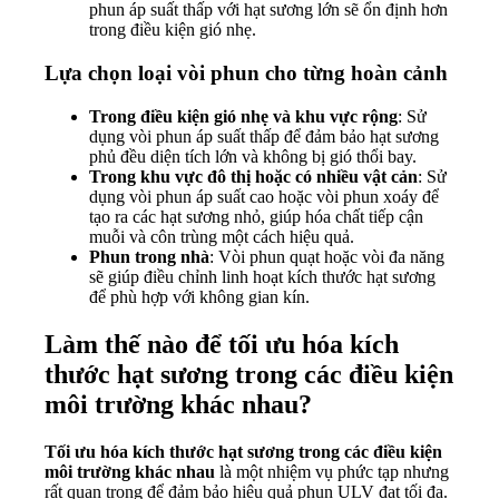
phun áp suất thấp với hạt sương lớn sẽ ổn định hơn
trong điều kiện gió nhẹ.
Lựa chọn loại vòi phun cho từng hoàn cảnh
Trong điều kiện gió nhẹ và khu vực rộng
: Sử
dụng vòi phun áp suất thấp để đảm bảo hạt sương
phủ đều diện tích lớn và không bị gió thổi bay.
Trong khu vực đô thị hoặc có nhiều vật cản
: Sử
dụng vòi phun áp suất cao hoặc vòi phun xoáy để
tạo ra các hạt sương nhỏ, giúp hóa chất tiếp cận
muỗi và côn trùng một cách hiệu quả.
Phun trong nhà
: Vòi phun quạt hoặc vòi đa năng
sẽ giúp điều chỉnh linh hoạt kích thước hạt sương
để phù hợp với không gian kín.
Làm thế nào để tối ưu hóa kích
thước hạt sương trong các điều kiện
môi trường khác nhau?
Tối ưu hóa kích thước hạt sương trong các điều kiện
môi trường khác nhau
là một nhiệm vụ phức tạp nhưng
rất quan trọng để đảm bảo hiệu quả phun ULV đạt tối đa.