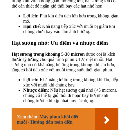
trong khu vực không gian mở rộng lớn, hạt sương lớn có
thể cần thiết để ngăn gió thổi bay các hạt nhỏ hơn.
Lợi ích:
Phủ kín diện tích lớn hơn trong không gian
mở.
Hạn chế:
Khả năng tiếp xúc với muỗi bị giảm khi
chúng chưa bay vào tầm ảnh hưởng.
Hạt sương nhỏ: Ưu điểm và nhược điểm
Hạt sương trong khoảng 5-30 micron
được coi là kích
thước lý tưởng cho quá trình phun ULV diệt muỗi. Hạt
sương nhỏ có khả năng lơ lửng trong không khí lâu hơn,
tăng cơ hội tiếp xúc với muỗi trong suốt thời gian phun.
Lợi ích:
Khả năng lơ lửng trong không khí lâu, tiếp
xúc với muỗi khi chúng bay.
Nhược điểm:
Nếu hạt sương quá nhỏ (<5 micron),
chúng có thể bị gió thổi đi hoặc bay hơi nhanh
chóng trước khi kịp phát huy tác dụng.
Xem thêm
Máy phun khói diệt
muỗi - Hướng dẫn toàn diện