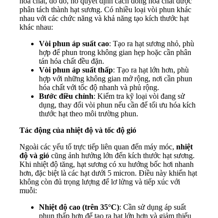
hóa chất, do đó, nó quyết định cách dòng hóa chất được
phân tách thành hạt sương. Có nhiều loại vòi phun khác
nhau với các chức năng và khả năng tạo kích thước hạt
khác nhau:
Vòi phun áp suất cao
: Tạo ra hạt sương nhỏ, phù
hợp để phun trong không gian hẹp hoặc cần phân
tán hóa chất đều đặn.
Vòi phun áp suất thấp
: Tạo ra hạt lớn hơn, phù
hợp với những không gian mở rộng, nơi cần phun
hóa chất với tốc độ nhanh và phủ rộng.
Bước điều chỉnh
: Kiểm tra kỹ loại vòi đang sử
dụng, thay đổi vòi phun nếu cần để tối ưu hóa kích
thước hạt theo môi trường phun.
Tác động của nhiệt độ và tốc độ gió
Ngoài các yếu tố trực tiếp liên quan đến máy móc,
nhiệt
độ và gió
cũng ảnh hưởng lớn đến kích thước hạt sương.
Khi nhiệt độ tăng, hạt sương có xu hướng bốc hơi nhanh
hơn, đặc biệt là các hạt dưới 5 micron. Điều này khiến hạt
không còn đủ trọng lượng để lơ lửng và tiếp xúc với
muỗi:
Nhiệt độ cao (trên 35°C)
: Cần sử dụng áp suất
phun thấp hơn để tạo ra hạt lớn hơn và giảm thiểu