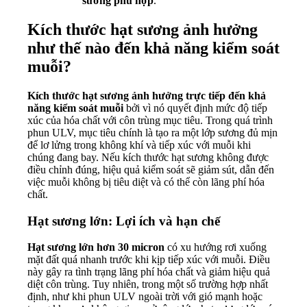
sương phù hợp
.
Kích thước hạt sương ảnh hưởng
như thế nào đến khả năng kiểm soát
muỗi?
Kích thước hạt sương ảnh hưởng trực tiếp đến khả
năng kiểm soát muỗi
bởi vì nó quyết định mức độ tiếp
xúc của hóa chất với côn trùng mục tiêu. Trong quá trình
phun ULV, mục tiêu chính là tạo ra một lớp sương đủ mịn
để lơ lửng trong không khí và tiếp xúc với muỗi khi
chúng đang bay. Nếu kích thước hạt sương không được
điều chỉnh đúng, hiệu quả kiểm soát sẽ giảm sút, dẫn đến
việc muỗi không bị tiêu diệt và có thể còn lãng phí hóa
chất.
Hạt sương lớn: Lợi ích và hạn chế
Hạt sương lớn hơn 30 micron
có xu hướng rơi xuống
mặt đất quá nhanh trước khi kịp tiếp xúc với muỗi. Điều
này gây ra tình trạng lãng phí hóa chất và giảm hiệu quả
diệt côn trùng. Tuy nhiên, trong một số trường hợp nhất
định, như khi phun ULV ngoài trời với gió mạnh hoặc