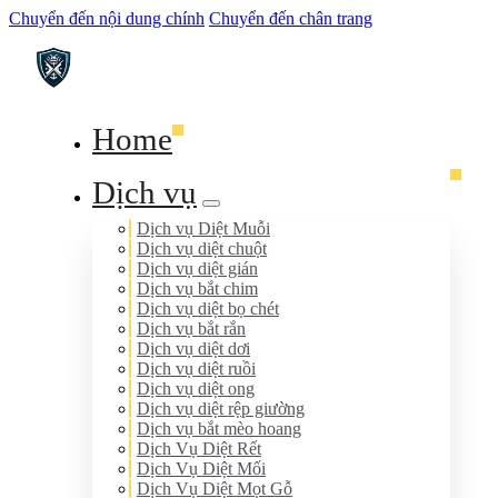
Chuyển đến nội dung chính
Chuyển đến chân trang
Home
Dịch vụ
Dịch vụ Diệt Muỗi
Dịch vụ diệt chuột
Dịch vụ diệt gián
Dịch vụ bắt chim
Dịch vụ diệt bọ chét
Dịch vụ bắt rắn
Dịch vụ diệt dơi
Dịch vụ diệt ruồi
Dịch vụ diệt ong
Dịch vụ diệt rệp giường
Dịch vụ bắt mèo hoang
Dịch Vụ Diệt Rết
Dịch Vụ Diệt Mối
Dịch Vụ Diệt Mọt Gỗ