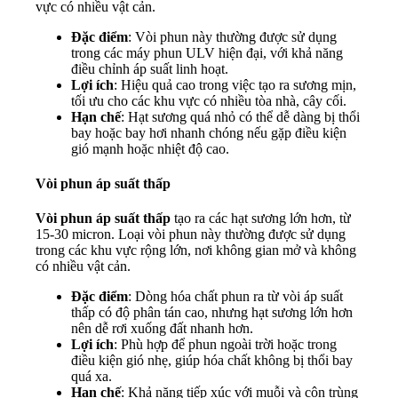
vực có nhiều vật cản.
Đặc điểm
: Vòi phun này thường được sử dụng
trong các máy phun ULV hiện đại, với khả năng
điều chỉnh áp suất linh hoạt.
Lợi ích
: Hiệu quả cao trong việc tạo ra sương mịn,
tối ưu cho các khu vực có nhiều tòa nhà, cây cối.
Hạn chế
: Hạt sương quá nhỏ có thể dễ dàng bị thổi
bay hoặc bay hơi nhanh chóng nếu gặp điều kiện
gió mạnh hoặc nhiệt độ cao.
Vòi phun áp suất thấp
Vòi phun áp suất thấp
tạo ra các hạt sương lớn hơn, từ
15-30 micron. Loại vòi phun này thường được sử dụng
trong các khu vực rộng lớn, nơi không gian mở và không
có nhiều vật cản.
Đặc điểm
: Dòng hóa chất phun ra từ vòi áp suất
thấp có độ phân tán cao, nhưng hạt sương lớn hơn
nên dễ rơi xuống đất nhanh hơn.
Lợi ích
: Phù hợp để phun ngoài trời hoặc trong
điều kiện gió nhẹ, giúp hóa chất không bị thổi bay
quá xa.
Hạn chế
: Khả năng tiếp xúc với muỗi và côn trùng