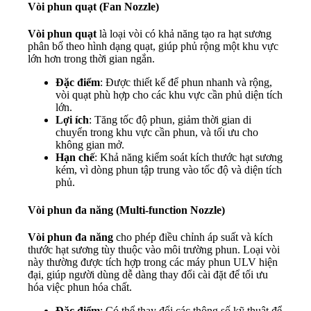
Vòi phun quạt (Fan Nozzle)
Vòi phun quạt
là loại vòi có khả năng tạo ra hạt sương
phân bố theo hình dạng quạt, giúp phủ rộng một khu vực
lớn hơn trong thời gian ngắn.
Đặc điểm
: Được thiết kế để phun nhanh và rộng,
vòi quạt phù hợp cho các khu vực cần phủ diện tích
lớn.
Lợi ích
: Tăng tốc độ phun, giảm thời gian di
chuyển trong khu vực cần phun, và tối ưu cho
không gian mở.
Hạn chế
: Khả năng kiểm soát kích thước hạt sương
kém, vì dòng phun tập trung vào tốc độ và diện tích
phủ.
Vòi phun đa năng (Multi-function Nozzle)
Vòi phun đa năng
cho phép điều chỉnh áp suất và kích
thước hạt sương tùy thuộc vào môi trường phun. Loại vòi
này thường được tích hợp trong các máy phun ULV hiện
đại, giúp người dùng dễ dàng thay đổi cài đặt để tối ưu
hóa việc phun hóa chất.
Đặc điểm
: Có thể thay đổi các thông số kỹ thuật để