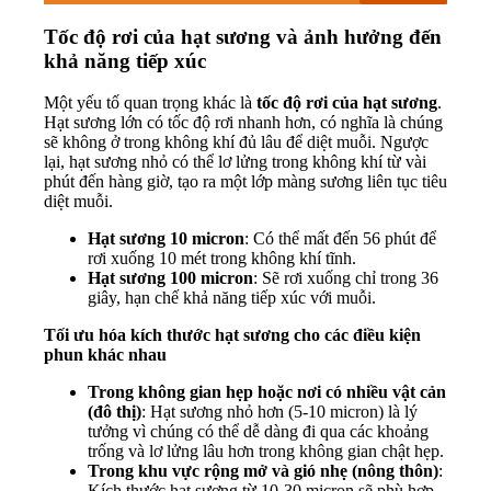
Tốc độ rơi của hạt sương và ảnh hưởng đến
khả năng tiếp xúc
Một yếu tố quan trọng khác là
tốc độ rơi của hạt sương
.
Hạt sương lớn có tốc độ rơi nhanh hơn, có nghĩa là chúng
sẽ không ở trong không khí đủ lâu để diệt muỗi. Ngược
lại, hạt sương nhỏ có thể lơ lửng trong không khí từ vài
phút đến hàng giờ, tạo ra một lớp màng sương liên tục tiêu
diệt muỗi.
Hạt sương 10 micron
: Có thể mất đến 56 phút để
rơi xuống 10 mét trong không khí tĩnh.
Hạt sương 100 micron
: Sẽ rơi xuống chỉ trong 36
giây, hạn chế khả năng tiếp xúc với muỗi.
Tối ưu hóa kích thước hạt sương cho các điều kiện
phun khác nhau
Trong không gian hẹp hoặc nơi có nhiều vật cản
(đô thị)
: Hạt sương nhỏ hơn (5-10 micron) là lý
tưởng vì chúng có thể dễ dàng đi qua các khoảng
trống và lơ lửng lâu hơn trong không gian chật hẹp.
Trong khu vực rộng mở và gió nhẹ (nông thôn)
:
Kích thước hạt sương từ 10-30 micron sẽ phù hợp