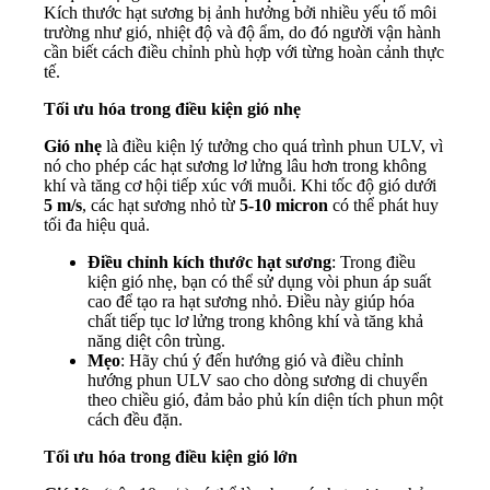
Kích thước hạt sương bị ảnh hưởng bởi nhiều yếu tố môi
trường như gió, nhiệt độ và độ ẩm, do đó người vận hành
cần biết cách điều chỉnh phù hợp với từng hoàn cảnh thực
tế.
Tối ưu hóa trong điều kiện gió nhẹ
Gió nhẹ
là điều kiện lý tưởng cho quá trình phun ULV, vì
nó cho phép các hạt sương lơ lửng lâu hơn trong không
khí và tăng cơ hội tiếp xúc với muỗi. Khi tốc độ gió dưới
5 m/s
, các hạt sương nhỏ từ
5-10 micron
có thể phát huy
tối đa hiệu quả.
Điều chỉnh kích thước hạt sương
: Trong điều
kiện gió nhẹ, bạn có thể sử dụng vòi phun áp suất
cao để tạo ra hạt sương nhỏ. Điều này giúp hóa
chất tiếp tục lơ lửng trong không khí và tăng khả
năng diệt côn trùng.
Mẹo
: Hãy chú ý đến hướng gió và điều chỉnh
hướng phun ULV sao cho dòng sương di chuyển
theo chiều gió, đảm bảo phủ kín diện tích phun một
cách đều đặn.
Tối ưu hóa trong điều kiện gió lớn