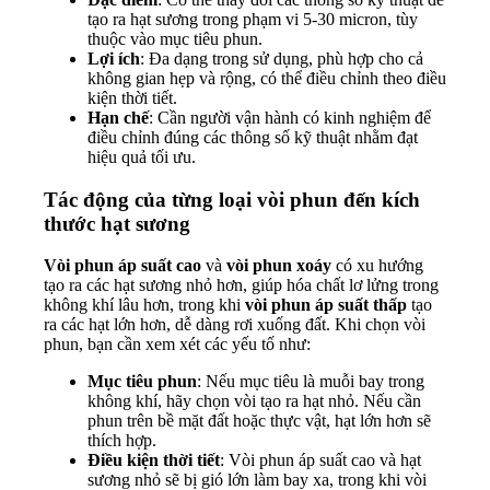
tạo ra hạt sương trong phạm vi 5-30 micron, tùy
thuộc vào mục tiêu phun.
Lợi ích
: Đa dạng trong sử dụng, phù hợp cho cả
không gian hẹp và rộng, có thể điều chỉnh theo điều
kiện thời tiết.
Hạn chế
: Cần người vận hành có kinh nghiệm để
điều chỉnh đúng các thông số kỹ thuật nhằm đạt
hiệu quả tối ưu.
Tác động của từng loại vòi phun đến kích
thước hạt sương
Vòi phun áp suất cao
và
vòi phun xoáy
có xu hướng
tạo ra các hạt sương nhỏ hơn, giúp hóa chất lơ lửng trong
không khí lâu hơn, trong khi
vòi phun áp suất thấp
tạo
ra các hạt lớn hơn, dễ dàng rơi xuống đất. Khi chọn vòi
phun, bạn cần xem xét các yếu tố như:
Mục tiêu phun
: Nếu mục tiêu là muỗi bay trong
không khí, hãy chọn vòi tạo ra hạt nhỏ. Nếu cần
phun trên bề mặt đất hoặc thực vật, hạt lớn hơn sẽ
thích hợp.
Điều kiện thời tiết
: Vòi phun áp suất cao và hạt
sương nhỏ sẽ bị gió lớn làm bay xa, trong khi vòi