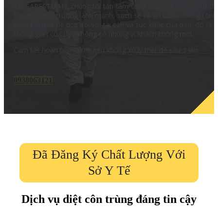
Tại SAPESTMAN, chúng tôi tận tâm cung cấp cho bạn các dịch 
bạn một môi trường lành mạnh, sạch sẽ và an toàn. Chúng tôi hiể
chúng là mối đe dọa đối với tài sản và sức khỏe của bạn, đó là 
không gian của bạn không có những vị khách không mời.
Cam kết hoàn tiền 100% nếu không xử lý triệt để sau 3 lần.
0938063121
Đã Đăng Ký Chất Lượng Với
Sở Y Tế
Dịch vụ diệt côn trùng đáng tin cậy