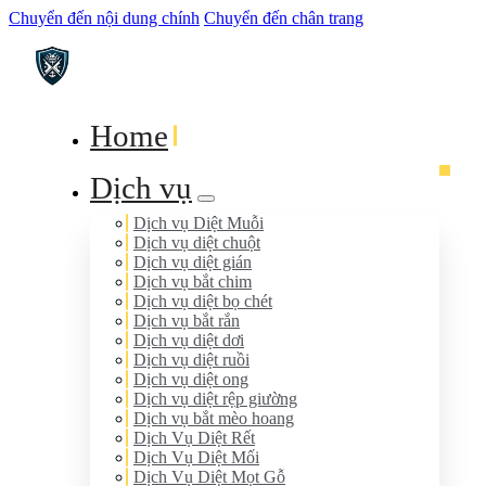
Chuyển đến nội dung chính
Chuyển đến chân trang
Home
Dịch vụ
Dịch vụ Diệt Muỗi
Dịch vụ diệt chuột
Dịch vụ diệt gián
Dịch vụ bắt chim
Dịch vụ diệt bọ chét
Dịch vụ bắt rắn
Dịch vụ diệt dơi
Dịch vụ diệt ruồi
Dịch vụ diệt ong
Dịch vụ diệt rệp giường
Dịch vụ bắt mèo hoang
Dịch Vụ Diệt Rết
Dịch Vụ Diệt Mối
Dịch Vụ Diệt Mọt Gỗ