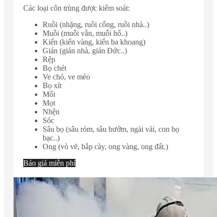
Các loại côn trùng được kiểm soát:
Ruồi (nhặng, ruồi cống, ruồi nhà..)
Muỗi (muỗi vằn, muỗi hổ..)
Kiến (kiến vàng, kiến ba khoang)
Gián (gián nhà, gián Đức..)
Rệp
Bọ chét
Ve chó, ve mèo
Bọ xít
Mối
Mọt
Nhện
Sóc
Sâu bọ (sâu róm, sâu bướm, ngài vải, con bọ
bạc..)
Ong (vò vẽ, bắp cày, ong vàng, ong đất.)
Báo giá miễn phí