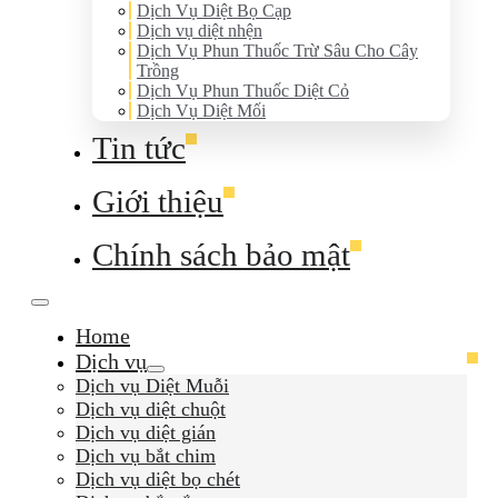
Dịch Vụ Diệt Bọ Cạp
Dịch vụ diệt nhện
Dịch Vụ Phun Thuốc Trừ Sâu Cho Cây
Trồng
Dịch Vụ Phun Thuốc Diệt Cỏ
Dịch Vụ Diệt Mối
Tin tức
Giới thiệu
Chính sách bảo mật
Home
Dịch vụ
Dịch vụ Diệt Muỗi
Dịch vụ diệt chuột
Dịch vụ diệt gián
Dịch vụ bắt chim
Dịch vụ diệt bọ chét