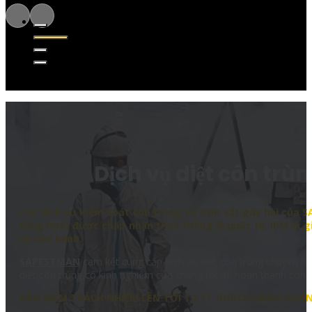
Dịch vụ diệt côn trùn
Các dịch vụ kiểm soát côn trùng và sinh vật gây hại của 
tổng hợp) được chấp nhận theo thông lệ quốc tế. IPM là gi
và sâu bệnh.
SAPESTMAN
cam kết cung cấp dịch vụ diệt côn trùng chuyên ng
diệt côn trùng có kinh nghiệm của chúng tôi để hoàn thành công 
BẢO HIỂM TRÁCH NHIỆM LÊN TỚI 1,2 TỈ. KHÁCH HÀNG HO