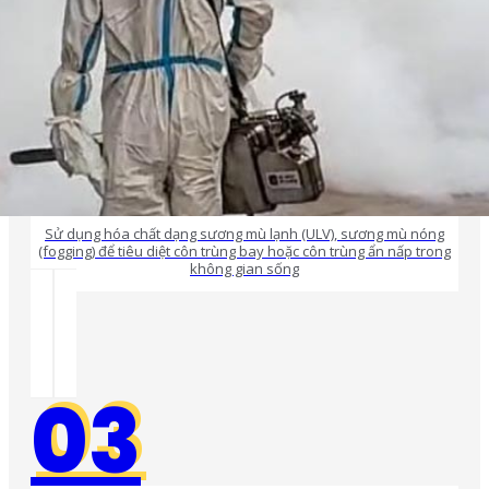
Sử dụng hóa chất dạng sương mù lạnh (ULV), sương mù nóng
(fogging) để tiêu diệt côn trùng bay hoặc côn trùng ẩn nấp trong
không gian sống
03