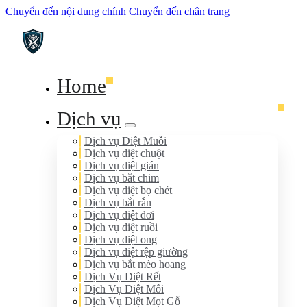
Chuyển đến nội dung chính
Chuyển đến chân trang
Home
Dịch vụ
Dịch vụ Diệt Muỗi
Dịch vụ diệt chuột
Dịch vụ diệt gián
Dịch vụ bắt chim
Dịch vụ diệt bọ chét
Dịch vụ bắt rắn
Dịch vụ diệt dơi
Dịch vụ diệt ruồi
Dịch vụ diệt ong
Dịch vụ diệt rệp giường
Dịch vụ bắt mèo hoang
Dịch Vụ Diệt Rết
Dịch Vụ Diệt Mối
Dịch Vụ Diệt Mọt Gỗ