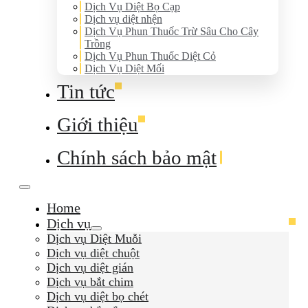
Dịch Vụ Diệt Bọ Cạp
Dịch vụ diệt nhện
Dịch Vụ Phun Thuốc Trừ Sâu Cho Cây
Trồng
Dịch Vụ Phun Thuốc Diệt Cỏ
Dịch Vụ Diệt Mối
Tin tức
Giới thiệu
Chính sách bảo mật
Home
Dịch vụ
Dịch vụ Diệt Muỗi
Dịch vụ diệt chuột
Dịch vụ diệt gián
Dịch vụ bắt chim
Dịch vụ diệt bọ chét