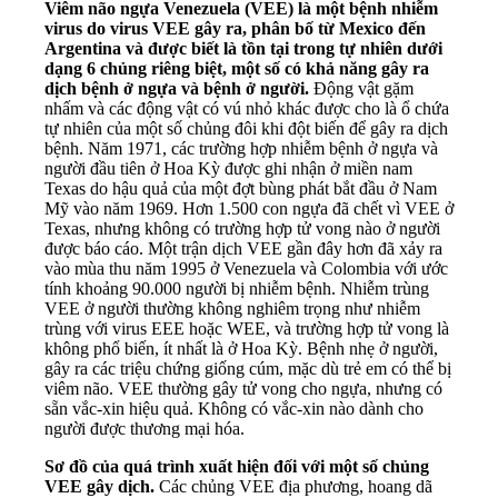
Viêm não ngựa Venezuela (VEE) là một bệnh nhiễm
virus do virus VEE gây ra, phân bố từ Mexico đến
Argentina và được biết là tồn tại trong tự nhiên dưới
dạng 6 chủng riêng biệt, một số có khả năng gây ra
dịch bệnh ở ngựa và bệnh ở người.
Động vật gặm
nhấm và các động vật có vú nhỏ khác được cho là ổ chứa
tự nhiên của một số chủng đôi khi đột biến để gây ra dịch
bệnh. Năm 1971, các trường hợp nhiễm bệnh ở ngựa và
người đầu tiên ở Hoa Kỳ được ghi nhận ở miền nam
Texas do hậu quả của một đợt bùng phát bắt đầu ở Nam
Mỹ vào năm 1969. Hơn 1.500 con ngựa đã chết vì VEE ở
Texas, nhưng không có trường hợp tử vong nào ở người
được báo cáo. Một trận dịch VEE gần đây hơn đã xảy ra
vào mùa thu năm 1995 ở Venezuela và Colombia với ước
tính khoảng 90.000 người bị nhiễm bệnh. Nhiễm trùng
VEE ở người thường không nghiêm trọng như nhiễm
trùng với virus EEE hoặc WEE, và trường hợp tử vong là
không phổ biến, ít nhất là ở Hoa Kỳ. Bệnh nhẹ ở người,
gây ra các triệu chứng giống cúm, mặc dù trẻ em có thể bị
viêm não. VEE thường gây tử vong cho ngựa, nhưng có
sẵn vắc-xin hiệu quả. Không có vắc-xin nào dành cho
người được thương mại hóa.
Sơ đồ của quá trình xuất hiện đối với một số chủng
VEE gây dịch.
Các chủng VEE địa phương, hoang dã