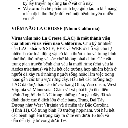
kỳ lây truyền bị dừng lại ở vật chủ này.
Vắc-xin:
là chế phẩm sinh học giúp tạo ra khả năng
miễn dịch thu được đối với một bệnh truyền nhiễm
cụ thể.
VIÊM NÃO LA CROSSE (Nhóm California)
Virus viêm não La Crosse (LAC) là một thành viên
của nhóm virus viêm não California.
Chu kỳ tự nhiên
của LAC khác với SLE, EEE và WEE ở chỗ vật chủ tự
nhiên là các loài động vật có kích thước nhỏ và trung bình
như thỏ, thỏ rừng và sóc chứ không phải chim. Các vật
trung gian truyền bệnh chủ yếu là muỗi rừng (chủ yếu là
Aedes triseriatus) và hầu hết các trường hợp nhiễm bệnh ở
người đã xảy ra ở những người sống hoặc làm việc trong
hoặc gần các khu vực rừng cây. Hầu hết các trường hợp
LAC đã được báo cáo từ các bang Ohio, Wisconsin, West
Virginia và Minnesota. Giám sát và phát hiện tiên tiến
bệnh ở người do LAC trong những năm gần đây đã xác
định được các ổ dịch lớn ở các bang Trung Đại Tây
Dương như West Virginia và ở miền tây Bắc Carolina
(Hình 11). Có trung bình 70 trường hợp/năm, với hầu hết
các bệnh nghiêm trọng xảy ra ở trẻ em dưới 16 tuổi và
dẫn đến tỷ lệ tử vong dưới 1%.