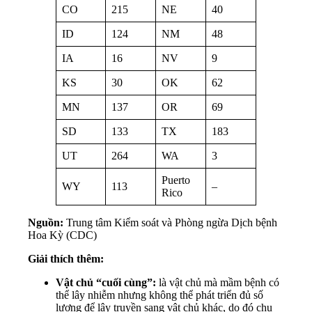
CO
215
NE
40
ID
124
NM
48
IA
16
NV
9
KS
30
OK
62
MN
137
OR
69
SD
133
TX
183
UT
264
WA
3
Puerto
WY
113
–
Rico
Nguồn:
Trung tâm Kiểm soát và Phòng ngừa Dịch bệnh
Hoa Kỳ (CDC)
Giải thích thêm:
Vật chủ “cuối cùng”:
là vật chủ mà mầm bệnh có
thể lây nhiễm nhưng không thể phát triển đủ số
lượng để lây truyền sang vật chủ khác, do đó chu