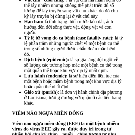
thể lây nhiễm nhưng không thể phát triển đủ số
lượng để lây truyền sang vật chủ khác, do đó chu
kỳ lây truyền bị dừng lại ở vật chủ này.
Hạn hán:
là tình trạng thiếu nước kéo dài, ảnh
hưởng đến đời sống thực vật, động vật và con
người.
Tỷ lệ tử vong do ca bệnh (case fatality rate):
là tỷ
lệ phần trăm những người chết vì một bệnh cụ thể
trong số những người được chẩn đoán mắc bệnh
đó.
Dịch bệnh (epidemic):
là sự gia tăng đột ngột về
số lượng các trường hợp mắc một bệnh cụ thể trong
một quần thể hoặc khu vực địa lý nhất định.
Lưu hành (endemic):
là sự hiện diện liên tục của
một bệnh hoặc mầm bệnh trong một khu vực địa lý
hoặc quần thể nhất định.
Giáo xứ (parish):
là đơn vị hành chính địa phương
ở Louisiana, tương đương với quận ở các tiểu bang
khác.
VIÊM NÃO NGỰA MIỀN ĐÔNG
Viêm não ngựa miền đông (EEE) là một bệnh nhiễm
virus do virus EEE gây ra, được duy trì trong tự
nhiên bởi chu kỳ chim – muỗi – chim tương tự như