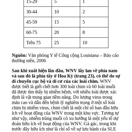
15-29
5
1
30-44
10
2
45-59
15
5
60-75
20
8
Trên 75
25
10
Nguồn:
Văn phòng Y tế Công cộng Louisiana – Báo cáo
thường niên, 2006
Sau khi xuất hiện lần đầu, WNV lây lan về phía nam
và sau đó là phía tây ở Hoa Kỳ (trang 23), có thể do sự
di chuyển cục bộ và di cư của các loài chim.
WNV
được biết là giết chết hơn 300 loài chim và 60 loài muỗi
đã được tìm thấy bị nhiễm bệnh, với nhiều loài được xác
định là vật trung gian tiềm năng. Do lượng virus trong
máu cao và dẫn đến bệnh lý nghiêm trọng ở một số loài
chim bị nhiễm virus, chim chết là một chỉ số ban đầu hữu
ích về hoạt động của WNV trong một khu vực. Tương tự
như vậy, nhiễm trùng muỗi có xu hướng là một yếu tố dự
đoán hữu ích về hoạt động của WNV. Gà gác, trong khi
trước đây hữu ích như là chỉ số về sự lưu hành của SLE