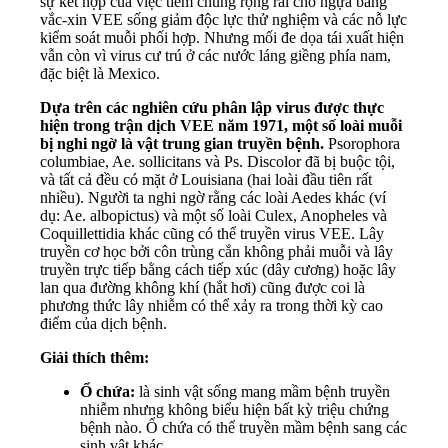
sự kết hợp của việc tiêm chủng rộng rãi cho ngựa bằng
vắc-xin VEE sống giảm độc lực thử nghiệm và các nỗ lực
kiểm soát muỗi phối hợp. Nhưng mối đe dọa tái xuất hiện
vẫn còn vì virus cư trú ở các nước láng giềng phía nam,
đặc biệt là Mexico.
Dựa trên các nghiên cứu phân lập virus được thực
hiện trong trận dịch VEE năm 1971, một số loài muỗi
bị nghi ngờ là vật trung gian truyền bệnh.
Psorophora
columbiae, Ae. sollicitans và Ps. Discolor đã bị buộc tội,
và tất cả đều có mặt ở Louisiana (hai loài đầu tiên rất
nhiều). Người ta nghi ngờ rằng các loài Aedes khác (ví
dụ: Ae. albopictus) và một số loài Culex, Anopheles và
Coquillettidia khác cũng có thể truyền virus VEE. Lây
truyền cơ học bởi côn trùng cắn không phải muỗi và lây
truyền trực tiếp bằng cách tiếp xúc (dây cương) hoặc lây
lan qua đường không khí (hắt hơi) cũng được coi là
phương thức lây nhiễm có thể xảy ra trong thời kỳ cao
điểm của dịch bệnh.
Giải thích thêm:
Ổ chứa:
là sinh vật sống mang mầm bệnh truyền
nhiễm nhưng không biểu hiện bất kỳ triệu chứng
bệnh nào. Ổ chứa có thể truyền mầm bệnh sang các
sinh vật khác.