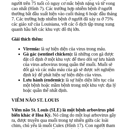
người trên 75 tuổi có nguy cơ mắc bệnh nặng và tử vong
cao nhất (Hình 7). Các trường hợp nhiễm bệnh ở người
thường bắt đầu xuất hiện vào cuối tháng 6 hoặc đầu tháng
7. Các trường hợp nhiễm bệnh ở người đã xảy ra ở 75%
các giáo xứ của Louisiana, với các ổ dịch tập trung xung
quanh hầu hết các khu vực đô thị lớn.
Giải thích thêm:
Viremia:
là sự hiện diện của virus trong máu.
Gà gác (sentinel chicken):
là những con gà được
đặt cố định ở một khu vực để theo dõi sự lưu hành
của virus arbovirus trong quần thể muỗi. Muỗi sẽ
đốt gà và các mẫu máu của gà sẽ được xét nghiệm
định kỳ để phát hiện sự hiện diện của virus.
Lưu hành (endemic):
là sự hiện diện liên tục của
một bệnh hoặc mầm bệnh trong một khu vực địa lý
hoặc quần thể nhất định.
VIÊM NÃO ST. LOUIS
Viêm não St. Louis (SLE) là một bệnh arbovirus phổ
biến khác ở Hoa Kỳ.
Nó cũng do một loại arbovirus gây
ra, được truyền qua muỗi trong tự nhiên giữa các loài
chim, chủ yếu là muỗi Culex (Hình 17). Con người tham