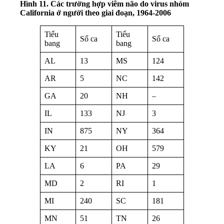
Hình 11. Các trường hợp viêm não do virus nhóm
California ở người theo giai đoạn, 1964-2006
Tiểu
Tiểu
Số ca
Số ca
bang
bang
AL
13
MS
124
AR
5
NC
142
GA
20
NH
–
IL
133
NJ
3
IN
875
NY
364
KY
21
OH
579
LA
6
PA
29
MD
2
RI
1
MI
240
SC
181
MN
51
TN
26