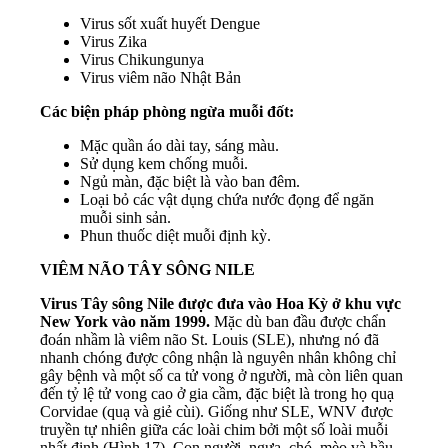
Virus sốt xuất huyết Dengue
Virus Zika
Virus Chikungunya
Virus viêm não Nhật Bản
Các biện pháp phòng ngừa muỗi đốt:
Mặc quần áo dài tay, sáng màu.
Sử dụng kem chống muỗi.
Ngủ màn, đặc biệt là vào ban đêm.
Loại bỏ các vật dụng chứa nước đọng để ngăn
muỗi sinh sản.
Phun thuốc diệt muỗi định kỳ.
VIÊM NÃO TÂY SÔNG NILE
Virus Tây sông Nile được đưa vào Hoa Kỳ ở khu vực
New York vào năm 1999.
Mặc dù ban đầu được chẩn
đoán nhầm là viêm não St. Louis (SLE), nhưng nó đã
nhanh chóng được công nhận là nguyên nhân không chỉ
gây bệnh và một số ca tử vong ở người, mà còn liên quan
đến tỷ lệ tử vong cao ở gia cầm, đặc biệt là trong họ quạ
Corvidae (quạ và giẻ cùi). Giống như SLE, WNV được
truyền tự nhiên giữa các loài chim bởi một số loài muỗi
nhất định (Hình 17). Con người, ngựa, chó, mèo và hầu