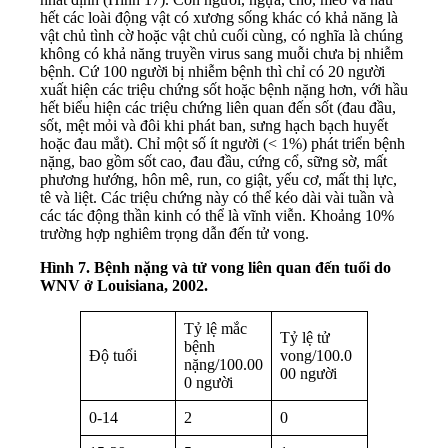
hết các loài động vật có xương sống khác có khả năng là
vật chủ tình cờ hoặc vật chủ cuối cùng, có nghĩa là chúng
không có khả năng truyền virus sang muỗi chưa bị nhiễm
bệnh. Cứ 100 người bị nhiễm bệnh thì chỉ có 20 người
xuất hiện các triệu chứng sốt hoặc bệnh nặng hơn, với hầu
hết biểu hiện các triệu chứng liên quan đến sốt (đau đầu,
sốt, mệt mỏi và đôi khi phát ban, sưng hạch bạch huyết
hoặc đau mắt). Chỉ một số ít người (< 1%) phát triển bệnh
nặng, bao gồm sốt cao, đau đầu, cứng cổ, sững sờ, mất
phương hướng, hôn mê, run, co giật, yếu cơ, mất thị lực,
tê và liệt. Các triệu chứng này có thể kéo dài vài tuần và
các tác động thần kinh có thể là vĩnh viễn. Khoảng 10%
trường hợp nghiêm trọng dẫn đến tử vong.
Hình 7. Bệnh nặng và tử vong liên quan đến tuổi do
WNV ở Louisiana, 2002.
Tỷ lệ mắc
Tỷ lệ tử
bệnh
Độ tuổi
vong/100.0
nặng/100.00
00 người
0 người
0-14
2
0