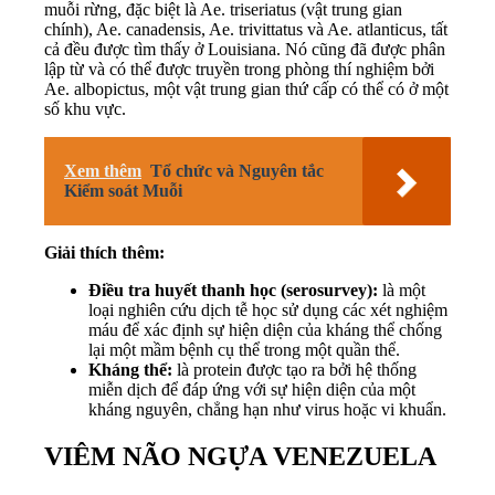
muỗi rừng, đặc biệt là Ae. triseriatus (vật trung gian
chính), Ae. canadensis, Ae. trivittatus và Ae. atlanticus, tất
cả đều được tìm thấy ở Louisiana. Nó cũng đã được phân
lập từ và có thể được truyền trong phòng thí nghiệm bởi
Ae. albopictus, một vật trung gian thứ cấp có thể có ở một
số khu vực.
Xem thêm
Tổ chức và Nguyên tắc
Kiểm soát Muỗi
Giải thích thêm:
Điều tra huyết thanh học (serosurvey):
là một
loại nghiên cứu dịch tễ học sử dụng các xét nghiệm
máu để xác định sự hiện diện của kháng thể chống
lại một mầm bệnh cụ thể trong một quần thể.
Kháng thể:
là protein được tạo ra bởi hệ thống
miễn dịch để đáp ứng với sự hiện diện của một
kháng nguyên, chẳng hạn như virus hoặc vi khuẩn.
VIÊM NÃO NGỰA VENEZUELA