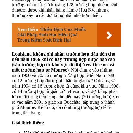
trường hợp nhất. Có khoảng 128 trường hợp nhiễm bệnh
ở người được ghi nhận hàng năm ở Hoa Kỳ, nhưng
thường xảy ra các đợt bùng phát nhỏ hơn nhiều.
Xem thêm
Thiên Địch Của Muỗi:
Giải Pháp Sinh Học Hiệu Quả
Trong Kiểm Soát Dịch Hại
Louisiana không ghi nhận trường hợp đầu tiên cho
đến năm 1966 khi có bảy trường hợp được báo cáo
(sáu trường hợp từ khu vực đô thị New Orleans và
một trường hợp từ Monroe).
Nói chung vào những
năm 1960 và 70, có những trường hợp lẻ tẻ. Năm 1980,
có 12 trường hợp được ghi nhận từ giáo xứ Orleans, và
năm 1994 có 16 trường hợp từ cùng khu vực. Năm 1998,
có 14 trường hợp từ giáo xứ Jefferson, và đợt bùng phát
lớn nhất trong tiểu bang cho đến nay (70 trường hợp) xảy
ra vào năm 2001 ở giáo xứ Ouachita, tập trung ở thành
phố Monroe. Kể từ đó, đã có những trường hợp lẻ tẻ
trong tiểu bang.
Giải thích thêm:
Vật chủ “cuối cùng”:
là vật chủ mà mầm bệnh có