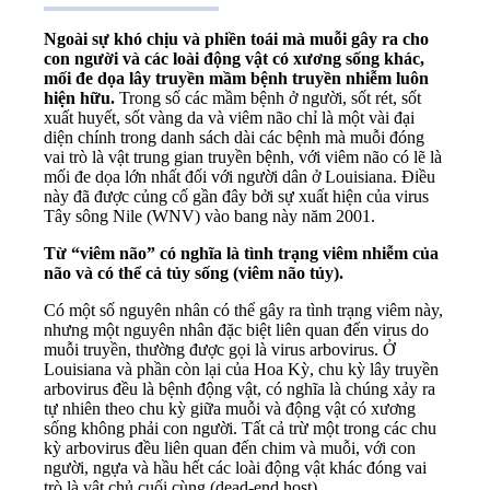
Ngoài sự khó chịu và phiền toái mà muỗi gây ra cho
con người và các loài động vật có xương sống khác,
mối đe dọa lây truyền mầm bệnh truyền nhiễm luôn
hiện hữu.
Trong số các mầm bệnh ở người, sốt rét, sốt
xuất huyết, sốt vàng da và viêm não chỉ là một vài đại
diện chính trong danh sách dài các bệnh mà muỗi đóng
vai trò là vật trung gian truyền bệnh, với viêm não có lẽ là
mối đe dọa lớn nhất đối với người dân ở Louisiana. Điều
này đã được củng cố gần đây bởi sự xuất hiện của virus
Tây sông Nile (WNV) vào bang này năm 2001.
Từ “viêm não” có nghĩa là tình trạng viêm nhiễm của
não và có thể cả tủy sống (viêm não tủy).
Có một số nguyên nhân có thể gây ra tình trạng viêm này,
nhưng một nguyên nhân đặc biệt liên quan đến virus do
muỗi truyền, thường được gọi là virus arbovirus. Ở
Louisiana và phần còn lại của Hoa Kỳ, chu kỳ lây truyền
arbovirus đều là bệnh động vật, có nghĩa là chúng xảy ra
tự nhiên theo chu kỳ giữa muỗi và động vật có xương
sống không phải con người. Tất cả trừ một trong các chu
kỳ arbovirus đều liên quan đến chim và muỗi, với con
người, ngựa và hầu hết các loài động vật khác đóng vai
trò là vật chủ cuối cùng (dead-end host).