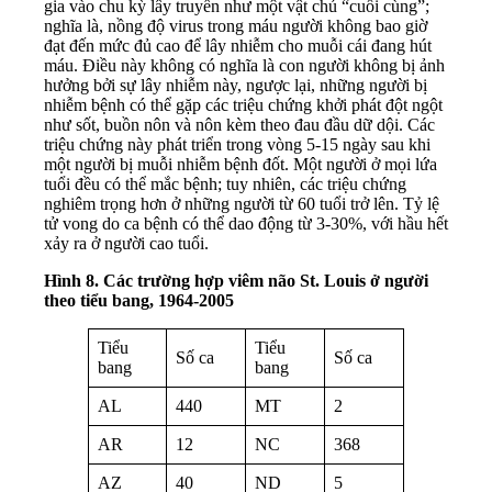
gia vào chu kỳ lây truyền như một vật chủ “cuối cùng”;
nghĩa là, nồng độ virus trong máu người không bao giờ
đạt đến mức đủ cao để lây nhiễm cho muỗi cái đang hút
máu. Điều này không có nghĩa là con người không bị ảnh
hưởng bởi sự lây nhiễm này, ngược lại, những người bị
nhiễm bệnh có thể gặp các triệu chứng khởi phát đột ngột
như sốt, buồn nôn và nôn kèm theo đau đầu dữ dội. Các
triệu chứng này phát triển trong vòng 5-15 ngày sau khi
một người bị muỗi nhiễm bệnh đốt. Một người ở mọi lứa
tuổi đều có thể mắc bệnh; tuy nhiên, các triệu chứng
nghiêm trọng hơn ở những người từ 60 tuổi trở lên. Tỷ lệ
tử vong do ca bệnh có thể dao động từ 3-30%, với hầu hết
xảy ra ở người cao tuổi.
Hình 8. Các trường hợp viêm não St. Louis ở người
theo tiểu bang, 1964-2005
Tiểu
Tiểu
Số ca
Số ca
bang
bang
AL
440
MT
2
AR
12
NC
368
AZ
40
ND
5