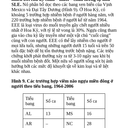
SLE.
Nó phân bố dọc theo các bang ven biển của Vịnh
Mexico và Đại Tây Dương (Hình 9). Ở Hoa Kỳ, có
khoảng 5 trường hợp nhiễm bệnh ở người hàng năm, với
220 trường hợp nhiễm bệnh ở người kể từ năm 1964.
EEE là loại virus do muỗi truyền gây chết người nhiều
nhất ở Hoa Kỳ, với tỷ lệ tử vong là 30%. Ngựa cũng tham
gia vào chu kỳ lây truyền như một vật chủ “cuối cùng”
cùng với con người. EEE có thể lây nhiễm cho người ở
mọi lứa tuổi, nhưng những người dưới 15 tuổi và trên 50
tuổi đặc biệt dễ bị tổn thương trước bệnh nặng. Các triệu
chứng khởi phát thường xảy ra từ 3-10 ngày sau khi bị
muỗi nhiễm bệnh đốt. Một nửa số người sống sót bị ảnh
hưởng bởi các mức độ khuyết tật về kim loại và tê liệt
khác nhau.
Hình 9. Các trường hợp viêm não ngựa miền đông ở
người theo tiểu bang, 1964-2006
Tiểu
Tiểu
Số ca
Số ca
bang
bang
AL
13
MS
16
AR
–
NC
28