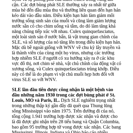
cận. Các đợt bùng phát SLE thường xảy ra nhất từ giữa
mùa hè đến đầu mùa thu và thường liên quan đến hạn hán
kéo dài vào đầu năm. Điều kiện hạn hán làm giảm môi
trường sống sinh sản của muỗi và cũng làm giảm lượng
nước sẵn có cho chim uống và tắm, do đó làm tăng khả
năng chúng tiếp xúc với nhau. Culex quinquefasciatus,
một loài sinh sản ở nước bẩn, là vật trung gian chính của
SLE, và số lượng của nó tăng lên trong điều kiện hạn hán.
Mặc dù bề ngoài giống với WNV về chu kỳ lây truyền và
là thành viên của cùng một họ virus, nhưng các trường
hợp nhiễm SLE ở người có xu hướng xảy ra ở các khu
vực đô thị, nơi chim sẻ nhà, vật chủ chính của động vật có
xương sống, và Culex quinquefasciatus trùng khớp. Điều
này có thể là do phạm vi vật chủ muỗi hẹp hơn đối với
virus SLE so với WNV.
SLE lần đầu tiên được công nhận là một bệnh vào
đầu những năm 1930 trong các đợt bùng phát ở St.
Louis, MO và Paris, IL.
Dịch SLE nghiêm trọng nhất
trong những thập kỷ gần đây đã quét qua Thung lũng
sông Mississippi vào năm 1975. Trên đường đi của nó,
tổng cộng 1.941 trường hợp được xác nhận và được cho
là đã được ghi nhận trên 28 tiểu bang và Quận Columbia,
bao gồm 95 trường hợp tử vong được xác nhận. Các bang
Mississippi, Illinois, Indiana và Ohio báo cáo nhiều