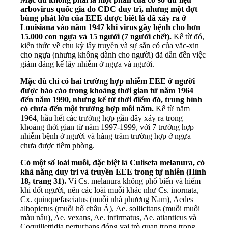
arbovirus quốc gia do CDC duy trì, nhưng một đợt
bùng phát lớn của EEE được biết là đã xảy ra ở
Louisiana vào năm 1947 khi virus gây bệnh cho hơn
15.000 con ngựa và 15 người (7 người chết).
Kể từ đó,
kiến thức về chu kỳ lây truyền và sự sẵn có của vắc-xin
cho ngựa (nhưng không dành cho người) đã dẫn đến việc
giảm đáng kể lây nhiễm ở ngựa và người.
Mặc dù chỉ có hai trường hợp nhiễm EEE ở người
được báo cáo trong khoảng thời gian từ năm 1964
đến năm 1990, nhưng kể từ thời điểm đó, trung bình
có chưa đến một trường hợp mỗi năm.
Kể từ năm
1964, hầu hết các trường hợp gần đây xảy ra trong
khoảng thời gian từ năm 1997-1999, với 7 trường hợp
nhiễm bệnh ở người và hàng trăm trường hợp ở ngựa
chưa được tiêm phòng.
Có một số loài muỗi, đặc biệt là Culiseta melanura, có
khả năng duy trì và truyền EEE trong tự nhiên (Hình
18, trang 31).
Vì Cs. melanura không phổ biến và hiếm
khi đốt người, nên các loài muỗi khác như Cs. inornata,
Cx. quinquefasciatus (muỗi nhà phương Nam), Aedes
albopictus (muỗi hổ châu Á), Ae. sollicitans (muỗi muối
màu nâu), Ae. vexans, Ae. infirmatus, Ae. atlanticus và
Coquillettidia perturbans đóng vai trò quan trọng trong