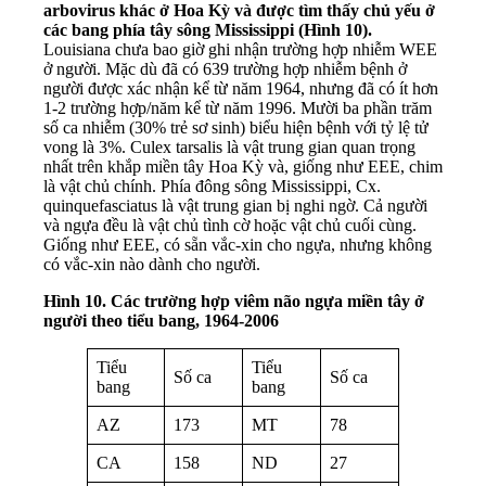
arbovirus khác ở Hoa Kỳ và được tìm thấy chủ yếu ở
các bang phía tây sông Mississippi (Hình 10).
Louisiana chưa bao giờ ghi nhận trường hợp nhiễm WEE
ở người. Mặc dù đã có 639 trường hợp nhiễm bệnh ở
người được xác nhận kể từ năm 1964, nhưng đã có ít hơn
1-2 trường hợp/năm kể từ năm 1996. Mười ba phần trăm
số ca nhiễm (30% trẻ sơ sinh) biểu hiện bệnh với tỷ lệ tử
vong là 3%. Culex tarsalis là vật trung gian quan trọng
nhất trên khắp miền tây Hoa Kỳ và, giống như EEE, chim
là vật chủ chính. Phía đông sông Mississippi, Cx.
quinquefasciatus là vật trung gian bị nghi ngờ. Cả người
và ngựa đều là vật chủ tình cờ hoặc vật chủ cuối cùng.
Giống như EEE, có sẵn vắc-xin cho ngựa, nhưng không
có vắc-xin nào dành cho người.
Hình 10. Các trường hợp viêm não ngựa miền tây ở
người theo tiểu bang, 1964-2006
Tiểu
Tiểu
Số ca
Số ca
bang
bang
AZ
173
MT
78
CA
158
ND
27