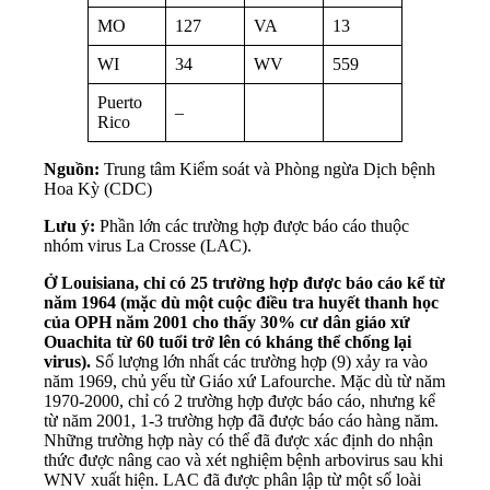
MO
127
VA
13
WI
34
WV
559
Puerto
–
Rico
Nguồn:
Trung tâm Kiểm soát và Phòng ngừa Dịch bệnh
Hoa Kỳ (CDC)
Lưu ý:
Phần lớn các trường hợp được báo cáo thuộc
nhóm virus La Crosse (LAC).
Ở Louisiana, chỉ có 25 trường hợp được báo cáo kể từ
năm 1964 (mặc dù một cuộc điều tra huyết thanh học
của OPH năm 2001 cho thấy 30% cư dân giáo xứ
Ouachita từ 60 tuổi trở lên có kháng thể chống lại
virus).
Số lượng lớn nhất các trường hợp (9) xảy ra vào
năm 1969, chủ yếu từ Giáo xứ Lafourche. Mặc dù từ năm
1970-2000, chỉ có 2 trường hợp được báo cáo, nhưng kể
từ năm 2001, 1-3 trường hợp đã được báo cáo hàng năm.
Những trường hợp này có thể đã được xác định do nhận
thức được nâng cao và xét nghiệm bệnh arbovirus sau khi
WNV xuất hiện. LAC đã được phân lập từ một số loài