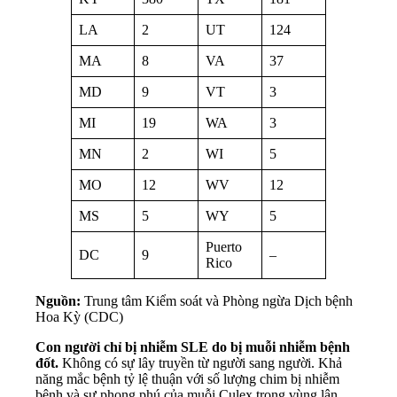
LA
2
UT
124
MA
8
VA
37
MD
9
VT
3
MI
19
WA
3
MN
2
WI
5
MO
12
WV
12
MS
5
WY
5
Puerto
DC
9
–
Rico
Nguồn:
Trung tâm Kiểm soát và Phòng ngừa Dịch bệnh
Hoa Kỳ (CDC)
Con người chỉ bị nhiễm SLE do bị muỗi nhiễm bệnh
đốt.
Không có sự lây truyền từ người sang người. Khả
năng mắc bệnh tỷ lệ thuận với số lượng chim bị nhiễm
bệnh và sự phong phú của muỗi Culex trong vùng lân