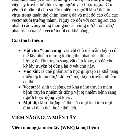
việc lây truyền từ chim sang người và / hoặc ngựa. Các
yếu tố thuận lợi cho sự lây nhiễm ở người là sự tích tụ
virus trong quần thể chim hoang dã và mật độ cao của các
vectơ muỗi trưởng thành. Nguy cơ đối với con người cao
nhất ở các vùng nông thôn gần các vùng nước hỗ trợ sự
phát triển của các vectơ muỗi có khả năng.
Giải thích thêm:
Vật chủ “cuối cùng”:
là vật chủ mà mầm bệnh có
thể lây nhiễm nhưng không thể phát triển đủ số
lượng để lây truyền sang vật chủ khác, do đó chu
kỳ lây truyền bị dừng lại ở vật chủ này.
Vắc-xin:
là chế phẩm sinh học giúp tạo ra khả năng
miễn dịch thu được đối với một bệnh truyền nhiễm
cụ thể.
Vectơ:
là sinh vật sống có khả năng truyền mầm
bệnh truyền nhiễm từ động vật bị nhiễm bệnh sang
người hoặc động vật khác.
Mật độ:
là số lượng cá thể của một loài trên một
đơn vị diện tích hoặc thể tích.
VIÊM NÃO NGỰA MIỀN TÂY
Viêm não ngựa miền tây (WEE) là một bệnh