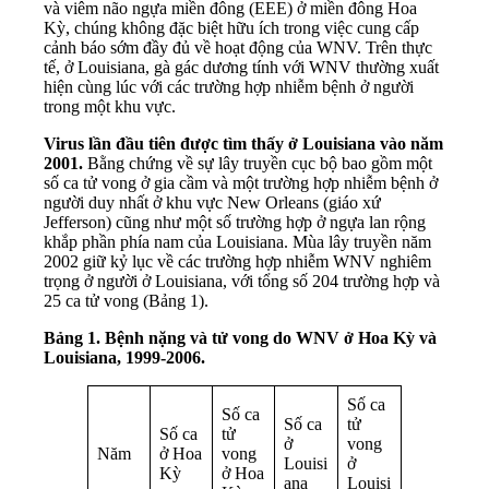
và viêm não ngựa miền đông (EEE) ở miền đông Hoa
Kỳ, chúng không đặc biệt hữu ích trong việc cung cấp
cảnh báo sớm đầy đủ về hoạt động của WNV. Trên thực
tế, ở Louisiana, gà gác dương tính với WNV thường xuất
hiện cùng lúc với các trường hợp nhiễm bệnh ở người
trong một khu vực.
Virus lần đầu tiên được tìm thấy ở Louisiana vào năm
2001.
Bằng chứng về sự lây truyền cục bộ bao gồm một
số ca tử vong ở gia cầm và một trường hợp nhiễm bệnh ở
người duy nhất ở khu vực New Orleans (giáo xứ
Jefferson) cũng như một số trường hợp ở ngựa lan rộng
khắp phần phía nam của Louisiana. Mùa lây truyền năm
2002 giữ kỷ lục về các trường hợp nhiễm WNV nghiêm
trọng ở người ở Louisiana, với tổng số 204 trường hợp và
25 ca tử vong (Bảng 1).
Bảng 1. Bệnh nặng và tử vong do WNV ở Hoa Kỳ và
Louisiana, 1999-2006.
Số ca
Số ca
Số ca
tử
Số ca
tử
ở
vong
Năm
ở Hoa
vong
Louisi
ở
Kỳ
ở Hoa
ana
Louisi