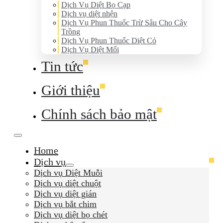
Dịch Vụ Diệt Bọ Cạp
Dịch vụ diệt nhện
Dịch Vụ Phun Thuốc Trừ Sâu Cho Cây
Trồng
Dịch Vụ Phun Thuốc Diệt Cỏ
Dịch Vụ Diệt Mối
Tin tức
Giới thiệu
Chính sách bảo mật
Home
Dịch vụ
Dịch vụ Diệt Muỗi
Dịch vụ diệt chuột
Dịch vụ diệt gián
Dịch vụ bắt chim
Dịch vụ diệt bọ chét