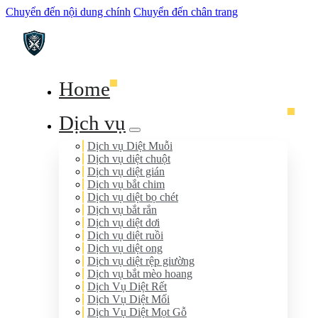
Chuyển đến nội dung chính
Chuyển đến chân trang
Home
Dịch vụ
Dịch vụ Diệt Muỗi
Dịch vụ diệt chuột
Dịch vụ diệt gián
Dịch vụ bắt chim
Dịch vụ diệt bọ chét
Dịch vụ bắt rắn
Dịch vụ diệt dơi
Dịch vụ diệt ruồi
Dịch vụ diệt ong
Dịch vụ diệt rệp giường
Dịch vụ bắt mèo hoang
Dịch Vụ Diệt Rết
Dịch Vụ Diệt Mối
Dịch Vụ Diệt Mọt Gỗ