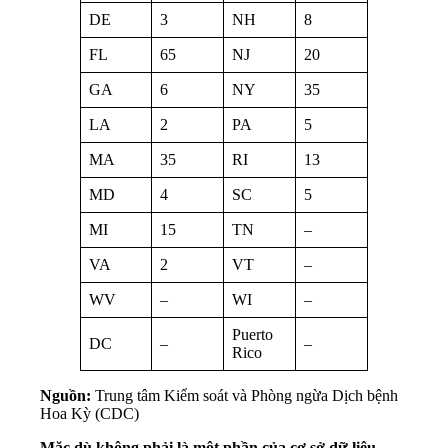
DE
3
NH
8
FL
65
NJ
20
GA
6
NY
35
LA
2
PA
5
MA
35
RI
13
MD
4
SC
5
MI
15
TN
–
VA
2
VT
–
WV
–
WI
–
Puerto
DC
–
–
Rico
Nguồn:
Trung tâm Kiểm soát và Phòng ngừa Dịch bệnh
Hoa Kỳ (CDC)
Mặc dù không phải là một phần của cơ sở dữ liệu