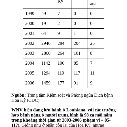
Kỳ
ana
1999
59
7
0
0
2000
19
2
0
0
2001
64
9
1
0
2002
2946
284
204
25
2003
2860
264
101
8
2004
1142
100
85
7
2005
1294
119
117
11
2006
1459
177
91
9
Nguồn:
Trung tâm Kiểm soát và Phòng ngừa Dịch bệnh
Hoa Kỳ (CDC)
WNV hiện đang lưu hành ở Louisiana, với các trường
hợp bệnh nặng ở người trung bình là 98 ca mỗi năm
trong khoảng thời gian từ 2003-2006 (phạm vi = 85-
117).
Giống như ở phần còn lại của Hoa Kỳ, những