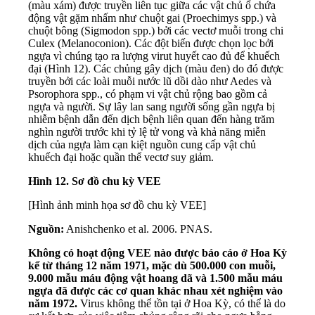
(màu xám) được truyền liên tục giữa các vật chủ ổ chứa
động vật gặm nhấm như chuột gai (Proechimys spp.) và
chuột bông (Sigmodon spp.) bởi các vectơ muỗi trong chi
Culex (Melanoconion). Các đột biến được chọn lọc bởi
ngựa vì chúng tạo ra lượng virut huyết cao đủ để khuếch
đại (Hình 12). Các chủng gây dịch (màu đen) do đó được
truyền bởi các loài muỗi nước lũ dồi dào như Aedes và
Psorophora spp., có phạm vi vật chủ rộng bao gồm cả
ngựa và người. Sự lây lan sang người sống gần ngựa bị
nhiễm bệnh dẫn đến dịch bệnh liên quan đến hàng trăm
nghìn người trước khi tỷ lệ tử vong và khả năng miễn
dịch của ngựa làm cạn kiệt nguồn cung cấp vật chủ
khuếch đại hoặc quần thể vectơ suy giảm.
Hình 12. Sơ đồ chu kỳ VEE
[Hình ảnh minh họa sơ đồ chu kỳ VEE]
Nguồn:
Anishchenko et al. 2006. PNAS.
Không có hoạt động VEE nào được báo cáo ở Hoa Kỳ
kể từ tháng 12 năm 1971, mặc dù 500.000 con muỗi,
9.000 mẫu máu động vật hoang dã và 1.500 mẫu máu
ngựa đã được các cơ quan khác nhau xét nghiệm vào
năm 1972.
Virus không thể tồn tại ở Hoa Kỳ, có thể là do