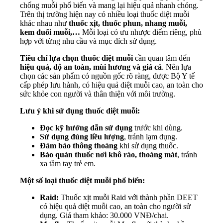
chống muỗi phổ biến và mang lại hiệu quả nhanh chóng.
Trên thị trường hiện nay có nhiều loại thuốc diệt muỗi
khác nhau như
thuốc xịt, thuốc phun, nhang muỗi,
kem đuổi muỗi,…
Mỗi loại có ưu nhược điểm riêng, phù
hợp với từng nhu cầu và mục đích sử dụng.
Tiêu chí lựa chọn thuốc diệt muỗi
cần quan tâm đến
hiệu quả, độ an toàn, mùi hương và giá cả
. Nên lựa
chọn các sản phẩm có nguồn gốc rõ ràng, được Bộ Y tế
cấp phép lưu hành, có hiệu quả diệt muỗi cao, an toàn cho
sức khỏe con người và thân thiện với môi trường.
Lưu ý khi sử dụng thuốc diệt muỗi:
Đọc kỹ hướng dẫn sử dụng
trước khi dùng.
Sử dụng đúng liều lượng
, tránh lạm dụng.
Đảm bảo thông thoáng
khi sử dụng thuốc.
Bảo quản thuốc nơi khô ráo, thoáng mát
, tránh
xa tầm tay trẻ em.
Một số loại thuốc diệt muỗi phổ biến:
Raid:
Thuốc xịt muỗi Raid với thành phần DEET
có hiệu quả diệt muỗi cao, an toàn cho người sử
dụng. Giá tham khảo: 30.000 VNĐ/chai.