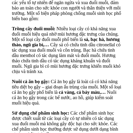
các yếu tố tự nhiên để ngăn ngừa và xua đuổi muỗi, đảm
bảo an toàn cho sức khỏe con người và thân thiện với môi
trường. Một số biện pháp phòng chống muỗi sinh học phổ
biến bao gồm:
Trồng cây đuổi muỗi:
Nhiều loại cây có khả năng xua
đuổi muỗi hiệu quả nhờ mùi hương đặc trưng của chúng.
Một số loại cây đuổi muỗi phổ biến là
sả, bạc hà, hương
thảo, ngũ gia bì,…
Cây sả có chứa tinh dầu citronellal có
tác dụng xua đuổi muỗi và côn trùng. Bạc hà chứa tinh
dầu menthol có tác dụng làm mát và đuổi muỗi. Hương
thảo chứa tinh dầu có tác dụng kháng khuẩn và đuổi
muỗi. Ngũ gia bì có mùi hương đặc trưng khiến muỗi khó
chịu và tránh xa.
Nuôi cá ăn bọ gậy:
Cá ăn bọ gậy là loài cá có khả năng
tiêu diệt bọ gậy – giai đoạn ấu trùng của muỗi. Một số loại
cá ăn bọ gậy phổ biến là
cá vàng, cá bảy màu,…
Nuôi
cá ăn bọ gậy trong các bể nước, ao hồ, giúp kiểm soát
muỗi hiệu quả.
Sử dụng chế phẩm sinh học:
Các chế phẩm sinh học
được chiết xuất từ các loại cây cỏ tự nhiên có tác dụng
xua đuổi muỗi mà không gây độc hại cho sức khỏe. Các
chế phẩm sinh học thường được sử dụng dưới dạng bình