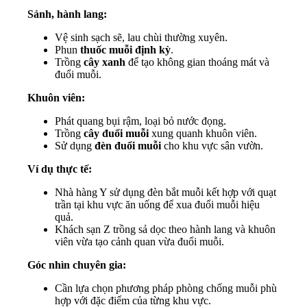
Sảnh, hành lang:
Vệ sinh sạch sẽ, lau chùi thường xuyên.
Phun
thuốc muỗi định kỳ
.
Trồng
cây xanh
để tạo không gian thoáng mát và
đuổi muỗi.
Khuôn viên:
Phát quang bụi rậm, loại bỏ nước đọng.
Trồng
cây đuổi muỗi
xung quanh khuôn viên.
Sử dụng
đèn đuổi muỗi
cho khu vực sân vườn.
Ví dụ thực tế:
Nhà hàng Y sử dụng đèn bắt muỗi kết hợp với quạt
trần tại khu vực ăn uống để xua đuổi muỗi hiệu
quả.
Khách sạn Z trồng sả dọc theo hành lang và khuôn
viên vừa tạo cảnh quan vừa đuổi muỗi.
Góc nhìn chuyên gia:
Cần lựa chọn phương pháp phòng chống muỗi phù
hợp với đặc điểm của từng khu vực.