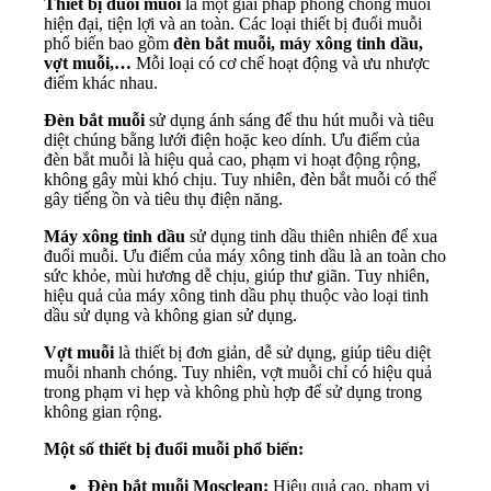
Thiết bị đuổi muỗi
là một giải pháp phòng chống muỗi
hiện đại, tiện lợi và an toàn. Các loại thiết bị đuổi muỗi
phổ biến bao gồm
đèn bắt muỗi, máy xông tinh dầu,
vợt muỗi,…
Mỗi loại có cơ chế hoạt động và ưu nhược
điểm khác nhau.
Đèn bắt muỗi
sử dụng ánh sáng để thu hút muỗi và tiêu
diệt chúng bằng lưới điện hoặc keo dính. Ưu điểm của
đèn bắt muỗi là hiệu quả cao, phạm vi hoạt động rộng,
không gây mùi khó chịu. Tuy nhiên, đèn bắt muỗi có thể
gây tiếng ồn và tiêu thụ điện năng.
Máy xông tinh dầu
sử dụng tinh dầu thiên nhiên để xua
đuổi muỗi. Ưu điểm của máy xông tinh dầu là an toàn cho
sức khỏe, mùi hương dễ chịu, giúp thư giãn. Tuy nhiên,
hiệu quả của máy xông tinh dầu phụ thuộc vào loại tinh
dầu sử dụng và không gian sử dụng.
Vợt muỗi
là thiết bị đơn giản, dễ sử dụng, giúp tiêu diệt
muỗi nhanh chóng. Tuy nhiên, vợt muỗi chỉ có hiệu quả
trong phạm vi hẹp và không phù hợp để sử dụng trong
không gian rộng.
Một số thiết bị đuổi muỗi phổ biến:
Đèn bắt muỗi Mosclean:
Hiệu quả cao, phạm vi