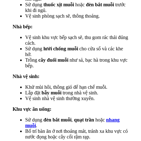
Sử dụng
thuốc xịt muỗi
hoặc
đèn bắt muỗi
trước
khi đi ngủ.
Vệ sinh phòng sạch sẽ, thông thoáng.
Nhà bếp:
Vệ sinh khu vực bếp sạch sẽ, thu gom rác thải đúng
cách.
Sử dụng
lưới chống muỗi
cho cửa sổ và các khe
hở.
Trồng
cây đuổi muỗi
như sả, bạc hà trong khu vực
bếp.
Nhà vệ sinh:
Khử mùi hôi, thông gió để hạn chế muỗi.
Lắp đặt
bẫy muỗi
trong nhà vệ sinh.
Vệ sinh nhà vệ sinh thường xuyên.
Khu vực ăn uống:
Sử dụng
đèn bắt muỗi
,
quạt trần
hoặc
nhang
muỗi
.
Bố trí bàn ăn ở nơi thoáng mát, tránh xa khu vực có
nước đọng hoặc cây cối rậm rạp.