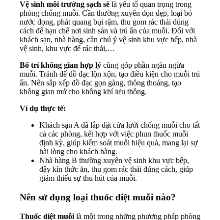
Vệ sinh môi trường sạch sẽ
là yếu tố quan trọng trong
phòng chống muỗi. Cần thường xuyên dọn dẹp, loại bỏ
nước đọng, phát quang bụi rậm, thu gom rác thải đúng
cách để hạn chế nơi sinh sản và trú ẩn của muỗi. Đối với
khách sạn, nhà hàng, cần chú ý vệ sinh khu vực bếp, nhà
vệ sinh, khu vực để rác thải,…
Bố trí không gian hợp lý
cũng góp phần ngăn ngừa
muỗi. Tránh để đồ đạc lộn xộn, tạo điều kiện cho muỗi trú
ẩn. Nên sắp xếp đồ đạc gọn gàng, thông thoáng, tạo
không gian mở cho không khí lưu thông.
Ví dụ thực tế:
Khách sạn A đã lắp đặt cửa lưới chống muỗi cho tất
cả các phòng, kết hợp với việc phun thuốc muỗi
định kỳ, giúp kiểm soát muỗi hiệu quả, mang lại sự
hài lòng cho khách hàng.
Nhà hàng B thường xuyên vệ sinh khu vực bếp,
đậy kín thức ăn, thu gom rác thải đúng cách, giúp
giảm thiểu sự thu hút của muỗi.
Nên sử dụng loại thuốc diệt muỗi nào?
Thuốc diệt muỗi
là một trong những phương pháp phòng