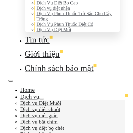
Dịch Vụ Diệt Bọ Cạp
Dịch vụ diệt nhện
Dịch Vụ Phun Thuốc Trừ Sâu Cho Cây
Trồng
Dịch Vụ Phun Thuốc Diệt Cỏ
Dịch Vụ Diệt Mối
Tin tức
Giới thiệu
Chính sách bảo mật
Home
Dịch vụ
Dịch vụ Diệt Muỗi
Dịch vụ diệt chuột
Dịch vụ diệt gián
Dịch vụ bắt chim
Dịch vụ diệt bọ chét