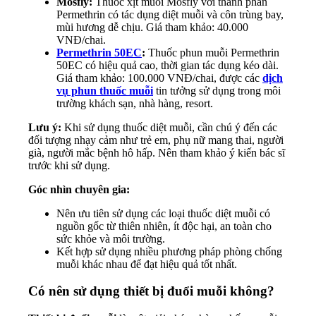
Mosfly:
Thuốc xịt muỗi Mosfly với thành phần
Permethrin có tác dụng diệt muỗi và côn trùng bay,
mùi hương dễ chịu. Giá tham khảo: 40.000
VNĐ/chai.
Permethrin 50EC
:
Thuốc phun muỗi Permethrin
50EC có hiệu quả cao, thời gian tác dụng kéo dài.
Giá tham khảo: 100.000 VNĐ/chai, được các
dịch
vụ phun thuốc muỗi
tin tưởng sử dụng trong môi
trường khách sạn, nhà hàng, resort.
Lưu ý:
Khi sử dụng thuốc diệt muỗi, cần chú ý đến các
đối tượng nhạy cảm như trẻ em, phụ nữ mang thai, người
già, người mắc bệnh hô hấp. Nên tham khảo ý kiến bác sĩ
trước khi sử dụng.
Góc nhìn chuyên gia:
Nên ưu tiên sử dụng các loại thuốc diệt muỗi có
nguồn gốc từ thiên nhiên, ít độc hại, an toàn cho
sức khỏe và môi trường.
Kết hợp sử dụng nhiều phương pháp phòng chống
muỗi khác nhau để đạt hiệu quả tốt nhất.
Có nên sử dụng thiết bị đuổi muỗi không?