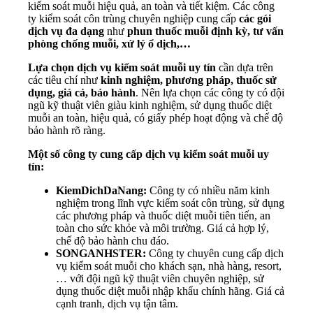
kiểm soát muỗi hiệu quả, an toàn và tiết kiệm. Các công
ty kiểm soát côn trùng chuyên nghiệp cung cấp
các gói
dịch vụ đa dạng
như
phun thuốc muỗi định kỳ, tư vấn
phòng chống muỗi, xử lý ổ dịch,…
Lựa chọn dịch vụ kiểm soát muỗi uy tín
cần dựa trên
các tiêu chí như
kinh nghiệm, phương pháp, thuốc sử
dụng, giá cả, bảo hành
. Nên lựa chọn các công ty có đội
ngũ kỹ thuật viên giàu kinh nghiệm, sử dụng thuốc diệt
muỗi an toàn, hiệu quả, có giấy phép hoạt động và chế độ
bảo hành rõ ràng.
Một số công ty cung cấp dịch vụ kiểm soát muỗi uy
tín:
KiemDichDaNang:
Công ty có nhiều năm kinh
nghiệm trong lĩnh vực kiểm soát côn trùng, sử dụng
các phương pháp và thuốc diệt muỗi tiên tiến, an
toàn cho sức khỏe và môi trường. Giá cả hợp lý,
chế độ bảo hành chu đáo.
SONGANHSTER:
Công ty chuyên cung cấp dịch
vụ kiểm soát muỗi cho khách sạn, nhà hàng, resort,
… với đội ngũ kỹ thuật viên chuyên nghiệp, sử
dụng thuốc diệt muỗi nhập khẩu chính hãng. Giá cả
cạnh tranh, dịch vụ tận tâm.