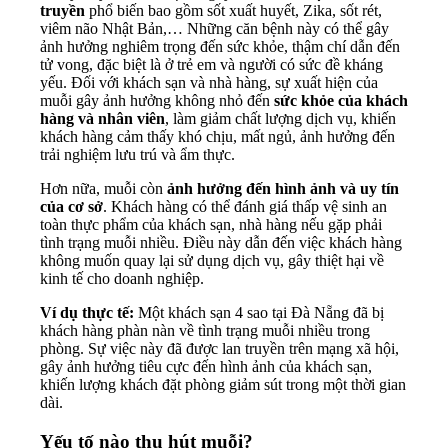
truyền
phổ biến bao gồm sốt xuất huyết, Zika, sốt rét,
viêm não Nhật Bản,… Những căn bệnh này có thể gây
ảnh hưởng nghiêm trọng đến sức khỏe, thậm chí dẫn đến
tử vong, đặc biệt là ở trẻ em và người có sức đề kháng
yếu. Đối với khách sạn và nhà hàng, sự xuất hiện của
muỗi gây ảnh hưởng không nhỏ đến
sức khỏe của khách
hàng và nhân viên
, làm giảm chất lượng dịch vụ, khiến
khách hàng cảm thấy khó chịu, mất ngủ, ảnh hưởng đến
trải nghiệm lưu trú và ẩm thực.
Hơn nữa, muỗi còn
ảnh hưởng đến hình ảnh và uy tín
của cơ sở
. Khách hàng có thể đánh giá thấp vệ sinh an
toàn thực phẩm của khách sạn, nhà hàng nếu gặp phải
tình trạng muỗi nhiều. Điều này dẫn đến việc khách hàng
không muốn quay lại sử dụng dịch vụ, gây thiệt hại về
kinh tế cho doanh nghiệp.
Ví dụ thực tế:
Một khách sạn 4 sao tại Đà Nẵng đã bị
khách hàng phàn nàn về tình trạng muỗi nhiều trong
phòng. Sự việc này đã được lan truyền trên mạng xã hội,
gây ảnh hưởng tiêu cực đến hình ảnh của khách sạn,
khiến lượng khách đặt phòng giảm sút trong một thời gian
dài.
Yếu tố nào thu hút muỗi?