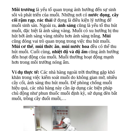
Môi trường
là yếu tố quan trọng ảnh hưởng đến sự sinh
sôi và phát triển của muỗi. Những nơi có
nước đọng
,
cây
cối rậm rạp
,
rác thải
ứ đọng là điều kiện lý tưởng để
muỗi sinh sản. Ngoài ra,
ánh sáng
cũng là yếu tố thu hút
muỗi, đặc biệt là ánh sáng vàng. Muỗi có xu hướng bị thu
hút bởi ánh sáng vàng nhiều hơn ánh sáng trắng.
Mùi
cũng đóng vai trò quan trọng trong việc thu hút muỗi.
Mùi cơ thể
,
mùi thức ăn
,
mùi nước hoa
đều có thể thu
hút muỗi. Cuối cùng,
nhiệt độ và độ ẩm
cũng ảnh hưởng
đến hoạt động của muỗi. Muỗi thường hoạt động mạnh
hơn trong môi trường nóng ẩm.
Ví dụ thực tế:
Các nhà hàng ngoài trời thường gặp khó
khăn trong việc kiểm soát muỗi do không gian mở, nhiều
cây cối, ánh sáng thu hút muỗi. Để phòng chống muỗi
hiệu quả, các nhà hàng này cần áp dụng các biện pháp
chủ động như phun thuốc muỗi định kỳ, sử dụng đèn bắt
muỗi, trồng cây đuổi muỗi,…