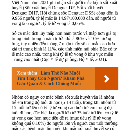
Việt Nam năm 2021 ghi nhận số người mắc bệnh sốt xuất
huyết (Sốt xuất huyết Dengue: DF, Sốt xuất huyết
Dengue: DHF, Hội chứng sốc Dengue: DSS) cộng dồn là
9.956 người, tỷ lệ mắc là 14,97/100.000 dân, số người tử
vong là 6 người, tỷ lệ tử vong là 0,06%.
Số ca mắc tích lũy thấp hơn năm trước và thấp hơn giá trị
trung bình trong 5 năm trước đó là 86% và 16% tương
ứng, tuy nhiên đến tháng 7 nhận thấy số ca mắc cao hơn
giá trị trung bình là 11%. các tỉnh miền núi phía Bắc có tỷ
lệ mắc cao nhất, trong khi tỷ lệ tử vong ở khu vực miền
Trung cao nhất (Cục Y tế dự phòng, Bộ Y tế, 2021).
Xem thêm
Làm Thế Nào Muỗi
Tìm Thấy Con Người? Khám Phá
Giác Quan & Cách Chống Muỗi
Nhóm có nguy cơ mắc bệnh sốt xuất huyết vẫn là nhóm
trẻ em trong độ tuổi đi học (5-14 tuổi), trong khi nhóm từ
15 tuổi trở lên có tỷ lệ tử vong cao hơn trẻ em trong độ
tuổi đi học, đặc biệt là người lớn từ 35 tuổi trở lên. có tỷ lệ
tử vong cao hơn mục tiêu đề ra (mục tiêu tỷ lệ tử vong
không quá 0,10%) do người lớn và người cao tuổi thường
mắc các bệnh mãn tính nên khi mắc sốt xuất huyết sẽ có