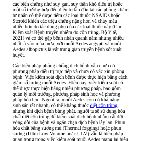
các biến chứng như suy gan, suy thận khó điều trị hoặc
một số trường hợp đến điều trị lần đầu tại các phòng khám
tư nhân có thể được tiêm các loại thuốc NSAIDs hoặc
Steroid khiến các triệu chứng nặng hơn và chảy máu
nhiều hơn do tác dụng phụ của các loại thuốc này (Cục
Kiểm soát Bệnh truyền nhiễm do côn trùng, Bộ Y tế,
2021) và có thể gặp bệnh nhân quanh năm nhưng nhiều
nhất là vào mùa mưa, với muỗi Aedes aegypti và muỗi
Aedes albopictus là vật trung gian truyền bệnh sốt xuất
huyết.
Các biện pháp phòng chống dịch bệnh vẫn chưa có
phương pháp điều trị trực tiếp và chưa có vắc xin phòng
bệnh. Việc kiểm soát dịch bệnh được thực hiện bằng cách
giảm số lượng muỗi Aedes. Hiện nay, việc kiểm soát có
thể được thực hiện bằng nhiều phương pháp, bao gồm
quản lý môi trường, phương pháp sinh học và phương
pháp hóa học. Ngoài ra, muỗi Aedes còn có khả năng
sinh sản rất nhanh, có thể kháng thuốc
diệt côn trùng
,
nhưng khi dịch bệnh bùng phát, người ta sẽ sử dụng hóa
chất diệt côn trùng để kiểm soát dịch bệnh nhằm cắt đứt
vòng đời của bệnh và ngăn chặn dịch bệnh lây lan. Phun
hóa chất bằng sương mù (Thermal fogging) hoặc phun
sương (Ultra Low Volume hoặc ULV) vẫn là biện pháp
quan trọng trong việc kiểm soát muỗi Aedes mang lại hiệu