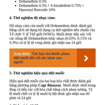
Deltamethrin 0.5%
Deltamethrin 0.5% + S-bioallethrin 0.75% +
Piperonyl Butoxide 10%
4. Thử nghiệm độ nhạy cảm:
Độ nhạy cảm của muỗi với Deltamethrin được đánh giá
bằng cách sử dụng bộ dụng cụ thử nghiệm tiêu chuẩn của
Tổ chức Y tế Thế giới (WHO). Muỗi được tiếp xúc với
các nồng độ Deltamethrin khác nhau (0.03%, 0.15% và
0.3%) và tỷ lệ tử vong được ghi nhận sau 24 giờ.
Xem thêm
Tác hại của thuốc phun
diệt muỗi đối với sức khỏe con
người
5. Thử nghiệm hiệu quả diệt muỗi:
Hiệu quả diệt muỗi của hai loại hóa chất được đánh giá
bằng phương pháp
Cage Bioassay
. Muỗi được nhốt trong
lồng và tiếp xúc với hóa chất bằng cách phun sương. Tỷ
lệ muỗi chết và tỷ lệ muỗi bị liệt được ghi nhận sau 60
phút và 24 giờ.