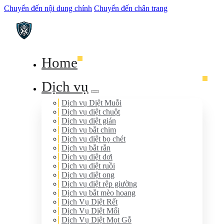
Chuyển đến nội dung chính
Chuyển đến chân trang
Home
Dịch vụ
Dịch vụ Diệt Muỗi
Dịch vụ diệt chuột
Dịch vụ diệt gián
Dịch vụ bắt chim
Dịch vụ diệt bọ chét
Dịch vụ bắt rắn
Dịch vụ diệt dơi
Dịch vụ diệt ruồi
Dịch vụ diệt ong
Dịch vụ diệt rệp giường
Dịch vụ bắt mèo hoang
Dịch Vụ Diệt Rết
Dịch Vụ Diệt Mối
Dịch Vụ Diệt Mọt Gỗ