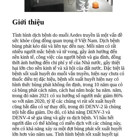
Giới thiệu
Tình hình dịch bệnh do muỗi Aedes truyền là một vấn đề
sức khỏe cộng đồng quan trọng ở Việt Nam. Dịch bệnh
bùng phát kéo dài và liên tục đến nay. Mỗi năm có rất
nhiều người mắc bệnh và tử vong, gây ảnh hưởng đến
nền kinh tế, công việc của người bệnh và gia đình, đồng
thời ảnh hưởng đến chi phí y tế của Nhà nước, gây thiệt
hại lớn cho nền kinh tế và xã hội của đất nước. Đặc biệt là
bệnh sốt xuất huyết do muỗi vằn truyền, hiện nay chưa có
thuốc điều trị đặc hiệu, bệnh sốt xuất huyết hiện nay có
hình thức bùng phát không ổn định, trong 10 năm qua có
cả bùng phát cách năm, cách hai năm hoặc ba năm. năm,
trong đó năm 2021 có xu hướng số người mắc giảm 86%
so với năm 2020, tỷ lệ các chủng vi rút sốt xuất huyết
cũng bắt đầu có sự thay đổi, trong đó DENV-2 là chủng
trội bắt đầu giảm. Do đó, có khả năng DENV-3 và
DENV-4 sẽ gia tăng và gây ra dịch bệnh. Vì hầu hết
người dân có thể không có miễn dịch với các chủng này,
nên có khả năng xảy ra một đợt bùng phát sốt xuất huyết
lớn hơn vào năm sau. Tình hình bệnh sốt xuất huyết tại