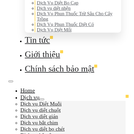
Dịch Vụ Diệt Bọ Cạp
Dịch vụ diệt nhện
Dịch Vụ Phun Thuốc Trừ Sâu Cho Cây
Trồng
Dịch Vụ Phun Thuốc Diệt Cỏ
Dịch Vụ Diệt Mối
Tin tức
Giới thiệu
Chính sách bảo mật
Home
Dịch vụ
Dịch vụ Diệt Muỗi
Dịch vụ diệt chuột
Dịch vụ diệt gián
Dịch vụ bắt chim
Dịch vụ diệt bọ chét