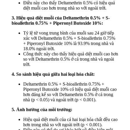
Điều này cho thấy Deltamethrin 0.5% có hiệu quả
diệt muỗi cao hơn trong nhà so với ngoài trời.
3. Hiệu quả diệt muỗi của Deltamethrin 0.5% + S-
bioallethrin 0.75% + Piperonyl Butoxide 10%:
Tỷ lệ tử vong trung bình của muỗi sau 24 giờ tiếp
xúc với Deltamethrin 0.5% + S-bioallethrin 0.75%
+ Piperonyl Butoxide 10% là 93.9% trong nhà và
18.0% ngoài trời.
Công thức này cho thấy hiệu quả diệt muỗi cao hơn
so với Deltamethrin 0.5% ở cả trong nhà và ngoài
trời.
4. So sánh hiệu quả giữa hai loại hóa chất:
Deltamethrin 0.5% + S-bioallethrin 0.75% +
Piperonyl Butoxide 10% có hiệu quả diệt muỗi cao
hơn đáng kể so với Deltamethrin 0.5% ở cả trong
nhà (p < 0.05) và ngoài trời (p < 0.001).
5. Ảnh hưởng của môi trường:
Hiệu quả diệt muỗi của cả hai loại hóa chất đều cao
hơn trong nhà so với ngoài trời (p < 0.001).
Điều này có thể do sự khác biệt về điều kiện môi