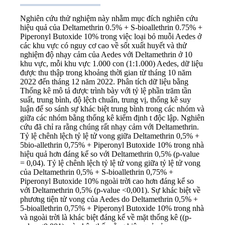
Nghiên cứu thử nghiệm này nhằm mục đích nghiên cứu
hiệu quả của Deltamethrin 0.5% + S-bioallethrin 0.75% +
Piperonyl Butoxide 10% trong việc loại bỏ muỗi Aedes ở
các khu vực có nguy cơ cao về sốt xuất huyết và thử
nghiệm độ nhạy cảm của Aedes với Deltamethrin ở 10
khu vực, mỗi khu vực 1.000 con (1:1.000) Aedes, dữ liệu
được thu thập trong khoảng thời gian từ tháng 10 năm
2022 đến tháng 12 năm 2022. Phân tích dữ liệu bằng
Thống kê mô tả được trình bày với tỷ lệ phần trăm tần
suất, trung bình, độ lệch chuẩn, trung vị, thống kê suy
luận để so sánh sự khác biệt trung bình trong các nhóm và
giữa các nhóm bằng thống kê kiểm định t độc lập. Nghiên
cứu đã chỉ ra rằng chúng rất nhạy cảm với Deltamethrin.
Tỷ lệ chênh lệch tỷ lệ tử vong giữa Deltamethrin 0,5% +
5bio-allethrin 0,75% + Piperonyl Butoxide 10% trong nhà
hiệu quả hơn đáng kể so với Deltamethrin 0,5% (p-value
= 0,04). Tỷ lệ chênh lệch tỷ lệ tử vong giữa tỷ lệ tử vong
của Deltamethrin 0,5% + S-bioallethrin 0,75% +
Piperonyl Butoxide 10% ngoài trời cao hơn đáng kể so
với Deltamethrin 0,5% (p-value <0,001). Sự khác biệt về
phương tiện tử vong của Aedes do Deltamethrin 0,5% +
5-bioallethrin 0,75% + Piperonyl Butoxide 10% trong nhà
và ngoài trời là khác biệt đáng kể về mặt thống kê ((p-