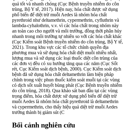
quả tốt và nhanh chóng (Cục Bệnh truyền nhiễm do côn
trùng, Bộ Y tế, 2017). Hiện nay, hóa chất được sử dụng
phổ biến để diệt trừ muỗi Aedes là nhóm hóa chất
pyrethroid như deltamethrin, cypermethrin, cyfluthrin và
lambda-cyhalothrin, v.v. vì các hóa chất trong nhóm này
an toàn cao cho người và môi trường, đồng thời phân hủy
nhanh trong môi trường tự nhiên so với các hóa chất khác
(Cục Kiểm soát Bệnh truyền nhiễm do côn trùng, Bộ Y tế,
2021). Trong khu vực các tổ chức chính quyền địa
phương mua và sử dụng hóa chất diệt muỗi nhiều nhất,
lượng mua và sử dụng các loại thuốc diệt côn trùng của
các đơn vị đều có xu hướng tăng qua các năm (Cục Sốt
rét, Cục Kiểm soát dịch bệnh, 2000). Cục Kiểm soát dịch
bệnh đã sử dụng hóa chất deltamethrin làm biện pháp
chính trong việc phun thuốc kiểm soát muỗi tại các vùng
có dịch sốt xuất huyết bùng phát (Cục Bệnh truyền nhiễm
do côn trùng, 2018). Qua khảo sát ban đầu tại các vùng
trọng điểm, hóa chất được sử dụng phổ biến để diệt trừ
muỗi Aedes là nhóm hóa chất pyrethroid là deltamethrin
và cypermethrin, cho thấy hiệu quả diệt trừ muỗi Aedes
trưởng thành bị giảm sút (C
Bối cảnh nghiên cứu