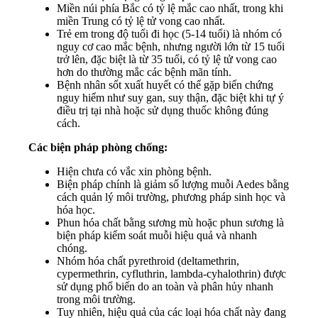
Miền núi phía Bắc có tỷ lệ mắc cao nhất, trong khi
miền Trung có tỷ lệ tử vong cao nhất.
Trẻ em trong độ tuổi đi học (5-14 tuổi) là nhóm có
nguy cơ cao mắc bệnh, nhưng người lớn từ 15 tuổi
trở lên, đặc biệt là từ 35 tuổi, có tỷ lệ tử vong cao
hơn do thường mắc các bệnh mãn tính.
Bệnh nhân sốt xuất huyết có thể gặp biến chứng
nguy hiểm như suy gan, suy thận, đặc biệt khi tự ý
điều trị tại nhà hoặc sử dụng thuốc không đúng
cách.
Các biện pháp phòng chống:
Hiện chưa có vắc xin phòng bệnh.
Biện pháp chính là giảm số lượng muỗi Aedes bằng
cách quản lý môi trường, phương pháp sinh học và
hóa học.
Phun hóa chất bằng sương mù hoặc phun sương là
biện pháp kiểm soát muỗi hiệu quả và nhanh
chóng.
Nhóm hóa chất pyrethroid (deltamethrin,
cypermethrin, cyfluthrin, lambda-cyhalothrin) được
sử dụng phổ biến do an toàn và phân hủy nhanh
trong môi trường.
Tuy nhiên, hiệu quả của các loại hóa chất này đang