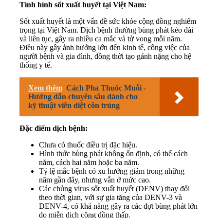
Tình hình sốt xuất huyết tại Việt Nam:
Sốt xuất huyết là một vấn đề sức khỏe cộng đồng nghiêm
trọng tại Việt Nam. Dịch bệnh thường bùng phát kéo dài
và liên tục, gây ra nhiều ca mắc và tử vong mỗi năm.
Điều này gây ảnh hưởng lớn đến kinh tế, công việc của
người bệnh và gia đình, đồng thời tạo gánh nặng cho hệ
thống y tế.
Xem thêm
Cách Pha Thuốc Muỗi -
Hướng dẫn chuyên sâu dành cho
kỹ thuật viên diệt côn trùng
Đặc điểm dịch bệnh:
Chưa có thuốc điều trị đặc hiệu.
Hình thức bùng phát không ổn định, có thể cách
năm, cách hai năm hoặc ba năm.
Tỷ lệ mắc bệnh có xu hướng giảm trong những
năm gần đây, nhưng vẫn ở mức cao.
Các chủng virus sốt xuất huyết (DENV) thay đổi
theo thời gian, với sự gia tăng của DENV-3 và
DENV-4, có khả năng gây ra các đợt bùng phát lớn
do miễn dịch cộng đồng thấp.