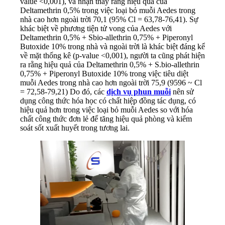
value <0,001), và nhận thấy rằng hiệu quả của
Deltamethrin 0,5% trong việc loại bỏ muỗi Aedes trong
nhà cao hơn ngoài trời 70,1 (95% Cl = 63,78-76,41). Sự
khác biệt về phương tiện tử vong của Aedes với
Deltamethrin 0,5% + Sbio-allethrin 0,75% + Piperonyl
Butoxide 10% trong nhà và ngoài trời là khác biệt đáng kể
về mặt thống kê (p-value <0,001), người ta cũng phát hiện
ra rằng hiệu quả của Deltamethrin 0,5% + S.bio-allethrin
0,75% + Piperonyl Butoxide 10% trong việc tiêu diệt
muỗi Aedes trong nhà cao hơn ngoài trời 75,9 (9596 ~ Cl
= 72,58-79,21) Do đó, các
dịch vụ phun muỗi
nên sử
dụng công thức hóa học có chất hiệp đồng tác dụng, có
hiệu quả hơn trong việc loại bỏ muỗi Aedes so với hóa
chất công thức đơn lẻ để tăng hiệu quả phòng và kiểm
soát sốt xuất huyết trong tương lai.