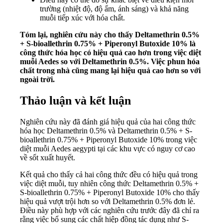
trường (nhiệt độ, độ ẩm, ánh sáng) và khả năng
muỗi tiếp xúc với hóa chất.
Tóm lại, nghiên cứu này cho thấy Deltamethrin 0.5%
+ S-bioallethrin 0.75% + Piperonyl Butoxide 10% là
công thức hóa học có hiệu quả cao hơn trong việc diệt
muỗi Aedes so với Deltamethrin 0.5%. Việc phun hóa
chất trong nhà cũng mang lại hiệu quả cao hơn so với
ngoài trời.
Thảo luận và kết luận
Nghiên cứu này đã đánh giá hiệu quả của hai công thức
hóa học Deltamethrin 0.5% và Deltamethrin 0.5% + S-
bioallethrin 0.75% + Piperonyl Butoxide 10% trong việc
diệt muỗi Aedes aegypti tại các khu vực có nguy cơ cao
về sốt xuất huyết.
Kết quả cho thấy cả hai công thức đều có hiệu quả trong
việc diệt muỗi, tuy nhiên công thức Deltamethrin 0.5% +
S-bioallethrin 0.75% + Piperonyl Butoxide 10% cho thấy
hiệu quả vượt trội hơn so với Deltamethrin 0.5% đơn lẻ.
Điều này phù hợp với các nghiên cứu trước đây đã chỉ ra
rằng việc bổ sung các chất hiệp đồng tác dụng như S-