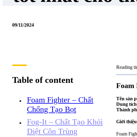
09/11/2024
Reading ti
Table of content
Foam 
Foam Fighter – Chất
Tên sản 
Dung tích
Chống Tạo Bọt
Thành ph
Fog-It – Chất Tạo Khói
Giới thiệu 
Diệt Côn Trùng
Foam Fight